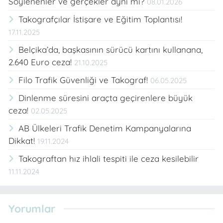
Söylenenler ve gerçekler aynı mı?
08.01.2026
Takografçılar İstişare ve Eğitim Toplantısı!
17.11.2025
Belçika’da, başkasının sürücü kartını kullanana,
2.640 Euro ceza!
21.10.2025
Filo Trafik Güvenliği ve Takograf!
06.05.2025
Dinlenme süresini araçta geçirenlere büyük
ceza!
02.05.2025
AB Ülkeleri Trafik Denetim Kampanyalarına
Dikkat!
19.11.2024
Takograftan hız ihlali tespiti ile ceza kesilebilir
11.11.2024
Yorumlar