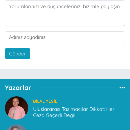
Gönder
Yazarlar
BILAL YEŞIL
Uluslararası Taşımacılar Dikkat: Her
Ceza Geçerli Değil