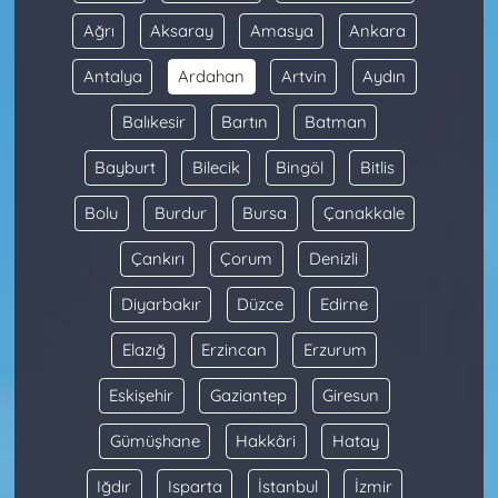
Ağrı
Aksaray
Amasya
Ankara
Antalya
Ardahan
Artvin
Aydın
Balıkesir
Bartın
Batman
Bayburt
Bilecik
Bingöl
Bitlis
Bolu
Burdur
Bursa
Çanakkale
Çankırı
Çorum
Denizli
Diyarbakır
Düzce
Edirne
Elazığ
Erzincan
Erzurum
Eskişehir
Gaziantep
Giresun
Gümüşhane
Hakkâri
Hatay
Iğdır
Isparta
İstanbul
İzmir