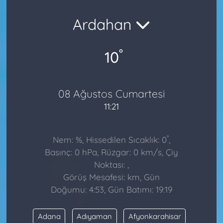
Ardahan
°
10
08 Ağustos Cumartesi
11:21
°
Nem: %, Hissedilen Sıcaklık: 0
,
Basınç: 0 hPa, Rüzgar: 0 km/s, Çiy
Noktası: ,
Görüş Mesafesi: km, Gün
Doğumu: 4:53, Gün Batımı: 19:19
Adana
Adıyaman
Afyonkarahisar