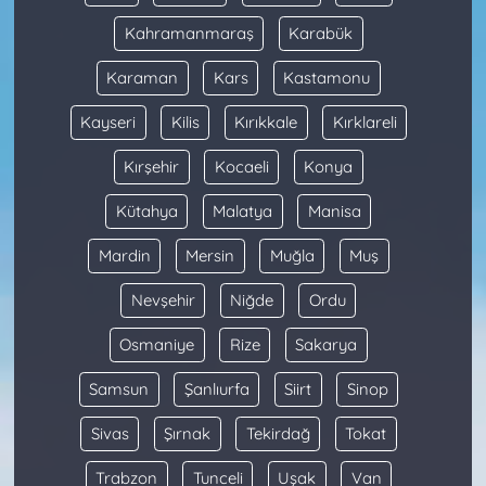
Kahramanmaraş
Karabük
Karaman
Kars
Kastamonu
Kayseri
Kilis
Kırıkkale
Kırklareli
Kırşehir
Kocaeli
Konya
Kütahya
Malatya
Manisa
Mardin
Mersin
Muğla
Muş
Nevşehir
Niğde
Ordu
Osmaniye
Rize
Sakarya
Samsun
Şanlıurfa
Siirt
Sinop
Sivas
Şırnak
Tekirdağ
Tokat
Trabzon
Tunceli
Uşak
Van