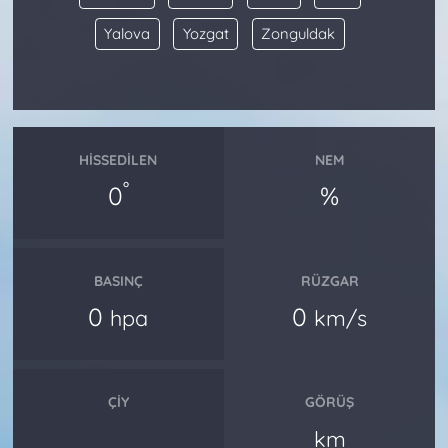
Yalova
Yozgat
Zonguldak
HISSEDILEN
NEM
°
0
%
BASINÇ
RÜZGAR
0
0
hpa
km/s
ÇIY
GÖRÜŞ
km