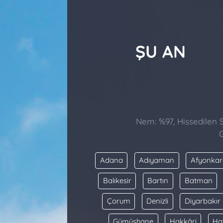
ŞU AN
Nem: %97, Hissedilen Sı
G
Adana
Adıyaman
Afyonkar
Balıkesir
Bartın
Batman
Çorum
Denizli
Diyarbakır
Gümüşhane
Hakkâri
Ha