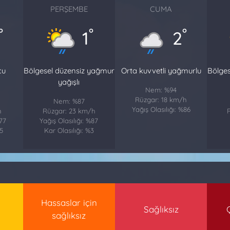
PERŞEMBE
CUMA
°
°
°
1
2
cu
Bölgesel düzensiz yağmur
Orta kuvvetli yağmurlu
Bölge
yağışlı
Nem: %94
Rüzgar: 18 km/h
Nem: %87
Yağış Olasılığı: %86
h
Rüzgar: 23 km/h
%77
Yağış Olasılığı: %87
15
Kar Olasılığı: %3
Hassaslar için
Sağlıksız
sağlıksız