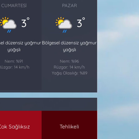
CUMARTESI
PAZAR
°
°
3
3
sel düzensiz yağmur
Bölgesel düzensiz yağmur
yağışlı
yağışlı
Nem: %91
Nem: %96
Rüzgar: 14 km/h
Rüzgar: 14 km/h
Yağış Olasılığı: %89
Çok Sağlıksız
Tehlikeli