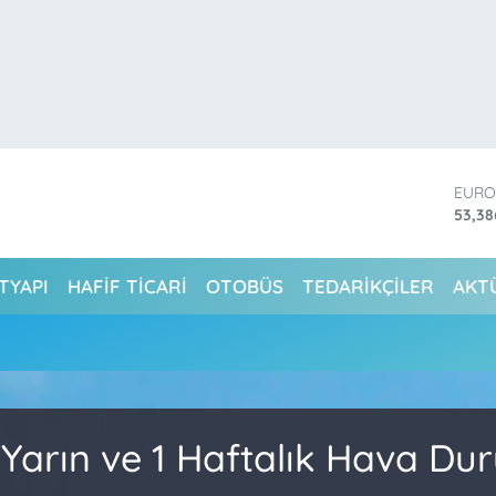
EUR
53,3
STER
61,60
G.AL
6862
TYAPI
HAFİF TİCARİ
OTOBÜS
TEDARİKÇİLER
AKT
BİST
14.59
BITC
79.59
DOL
45,4
, Yarın ve 1 Haftalık Hava D