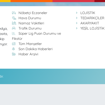
Nöbetçi Eczaneler
LOJİSTİK
Hava Durumu
TEDARİKÇİLER
Namaz Vakitleri
AKARYAKIT
Trafik Durumu
YEŞİL LOJİSTİK
edya,
Süper Lig Puan Durumu ve
asıta,
Fikstür
kip
Tüm Manşetler
rıyor.
Son Dakika Haberleri
Haber Arşivi
ır.