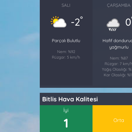
SALI
ÇARŞAMBA
°
-2
0
Parçalı Bulutlu
Hafif donduru
yağmurlu
Nem: %92
Rüzgar: 5 km/h
Nem: %87
Rüzgar: 7 km/
Yağış Olasılığı: 
Kar Olasılığı: %
Bitlis Hava Kalitesi
İyi
1
Orta