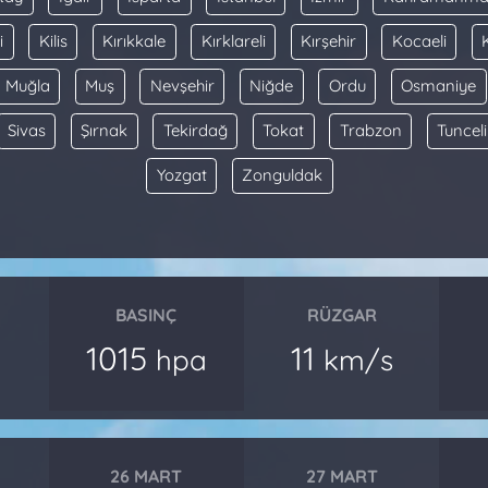
i
Kilis
Kırıkkale
Kırklareli
Kırşehir
Kocaeli
Muğla
Muş
Nevşehir
Niğde
Ordu
Osmaniye
Sivas
Şırnak
Tekirdağ
Tokat
Trabzon
Tunceli
Yozgat
Zonguldak
BASINÇ
RÜZGAR
1015
11
hpa
km/s
26 MART
27 MART