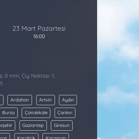
23 Mart Pazartesi
16:00
̧: 0 mm, Çiy Noktası: 1,
25
a
Ardahan
Artvin
Aydın
Bursa
Çanakkale
Çankırı
kişehir
Gaziantep
Giresun
raş
Karabük
Karaman