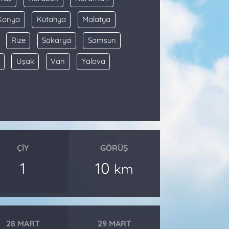
Konya
Kütahya
Malatya
Rize
Sakarya
Samsun
Uşak
Van
Yalova
ÇIY
GÖRÜŞ
1
10
km
28 MART
29 MART