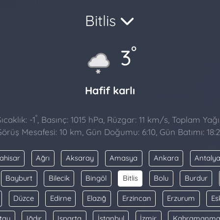
Bitlis
°
3
Hafif karlı
°
caklık: -1
, Basınç: 1015 hPa, Rüzgar: 11 km/s, Toplam Yağıs
örüş Mesafesi: 10 km, Gün Doğumu: 6:10, Gün Batımı: 18:
ahisar
Ağrı
Aksaray
Amasya
Ankara
Antaly
Bayburt
Bilecik
Bingöl
Bitlis
Bolu
Burdur
Düzce
Edirne
Elazığ
Erzincan
Erzurum
Es
tay
Iğdır
Isparta
İstanbul
İzmir
Kahramanma