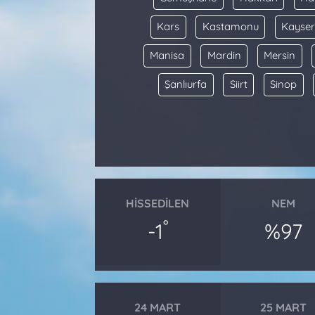
Kars
Kastamonu
Kayser
Manisa
Mardin
Mersin
Şanlıurfa
Siirt
Sinop
HISSEDILEN
NEM
°
-1
%97
24 MART
25 MART