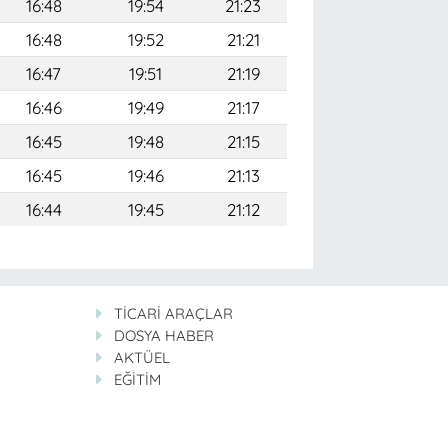
16:48
19:54
21:23
16:48
19:52
21:21
16:47
19:51
21:19
16:46
19:49
21:17
16:45
19:48
21:15
16:45
19:46
21:13
16:44
19:45
21:12
TİCARİ ARAÇLAR
DOSYA HABER
AKTÜEL
EĞİTİM