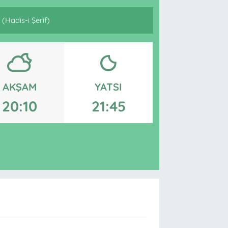
(Hadis-i Şerif)
AKŞAM
YATSI
20:10
21:45