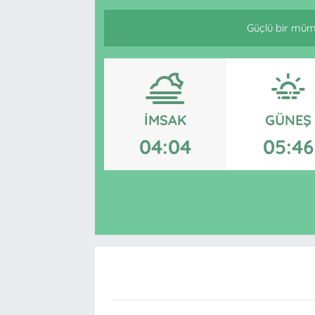
Güçlü bir mümi
İMSAK
GÜNEŞ
04:04
05:46