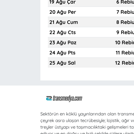
19 Ağu Çar
6 Rebi
20 Ağu Per
7 Rebi
21 Ağu Cum
8 Rebi
22 Ağu Cts
9 Rebi
23 Ağu Paz
10 Rebi
24 Ağu Pts
11 Rebi
25 Ağu Sal
12 Rebi
Sektörün en köklü yayınlarından olan transm
çeyrek asra ulaşan tecrübesiyle; lojistik, ağır v
treyler üstyapı ve taşımacılıktaki gelişmeleri ta
ediyor ve en doğru ve hızlı şekilde sizlere ulaştı