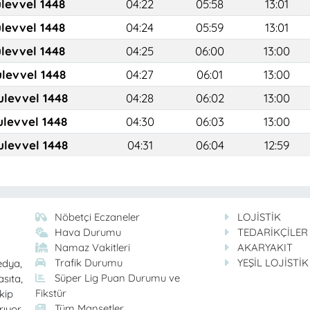
ulevvel 1448
04:22
05:58
13:01
ulevvel 1448
04:24
05:59
13:01
ulevvel 1448
04:25
06:00
13:00
ulevvel 1448
04:27
06:01
13:00
ulevvel 1448
04:28
06:02
13:00
ulevvel 1448
04:30
06:03
13:00
ulevvel 1448
04:31
06:04
12:59
Nöbetçi Eczaneler
LOJİSTİK
Hava Durumu
TEDARİKÇİLER
Namaz Vakitleri
AKARYAKIT
Trafik Durumu
YEŞİL LOJİSTİK
edya,
Süper Lig Puan Durumu ve
asıta,
Fikstür
kip
Tüm Manşetler
rıyor.