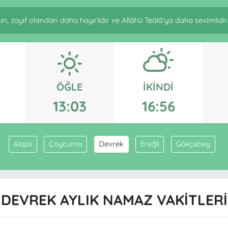
n, zayıf olandan daha hayırlıdır ve Allâhü Teâlâ’ya daha sevimlidir. 
ÖĞLE
İKINDI
13:03
16:56
Alaplı
Çaycuma
Devrek
Ereğli
Gökçebey
DEVREK AYLIK NAMAZ VAKITLERI