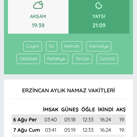
AKŞAM
YATSI
19:38
21:09
Çayırlı
İliç
Kemah
Kemaliye
Otlukbeli
Refahiye
Tercan
Üzümlü
ERZINCAN AYLIK NAMAZ VAKITLERI
İMSAK
GÜNEŞ
ÖĞLE
İKINDI
AKŞAM
6 Ağu Per
03:40
05:18
12:33
16:24
19:38
7 Ağu Cum
03:41
05:19
12:33
16:24
19:37