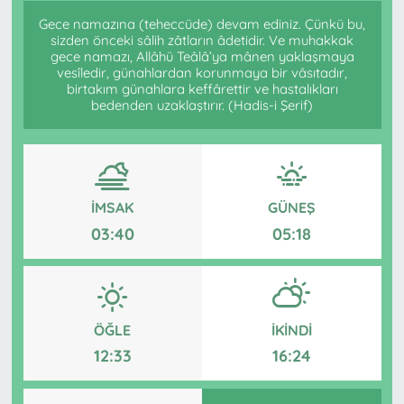
Gece namazına (teheccüde) devam ediniz. Çünkü bu,
sizden önceki sâlih zâtların âdetidir. Ve muhakkak
gece namazı, Allâhü Teâlâ’ya mânen yaklaşmaya
vesîledir, günahlardan korunmaya bir vâsıtadır,
birtakım günahlara keffârettir ve hastalıkları
bedenden uzaklaştırır. (Hadis-i Şerif)
İMSAK
GÜNEŞ
03:40
05:18
ÖĞLE
İKINDI
12:33
16:24