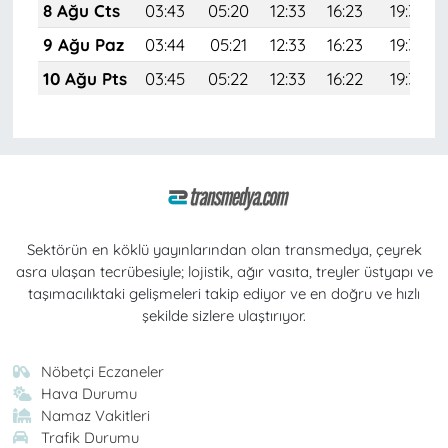
8 Ağu Cts
03:43
05:20
12:33
16:23
19:35
9 Ağu Paz
03:44
05:21
12:33
16:23
19:34
10 Ağu Pts
03:45
05:22
12:33
16:22
19:33
Sektörün en köklü yayınlarından olan transmedya, çeyrek
asra ulaşan tecrübesiyle; lojistik, ağır vasıta, treyler üstyapı ve
taşımacılıktaki gelişmeleri takip ediyor ve en doğru ve hızlı
şekilde sizlere ulaştırıyor.
Nöbetçi Eczaneler
Hava Durumu
Namaz Vakitleri
Trafik Durumu