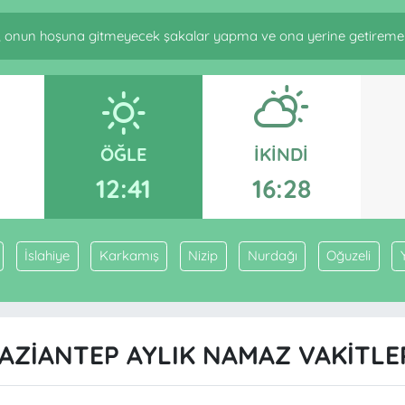
onun hoşuna gitmeyecek şakalar yapma ve ona yerine getiremeyec
ÖĞLE
İKINDI
12:41
16:28
İslahiye
Karkamış
Nizip
Nurdağı
Oğuzeli
AZIANTEP AYLIK NAMAZ VAKITLE