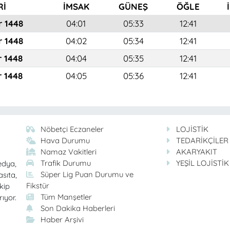
Rİ
İMSAK
GÜNEŞ
ÖĞLE
r 1448
04:01
05:33
12:41
r 1448
04:02
05:34
12:41
r 1448
04:04
05:35
12:41
r 1448
04:05
05:36
12:41
Nöbetçi Eczaneler
LOJİSTİK
Hava Durumu
TEDARİKÇİLER
Namaz Vakitleri
AKARYAKIT
Trafik Durumu
YEŞİL LOJİSTİK
edya,
Süper Lig Puan Durumu ve
asıta,
Fikstür
kip
Tüm Manşetler
rıyor.
Son Dakika Haberleri
Haber Arşivi