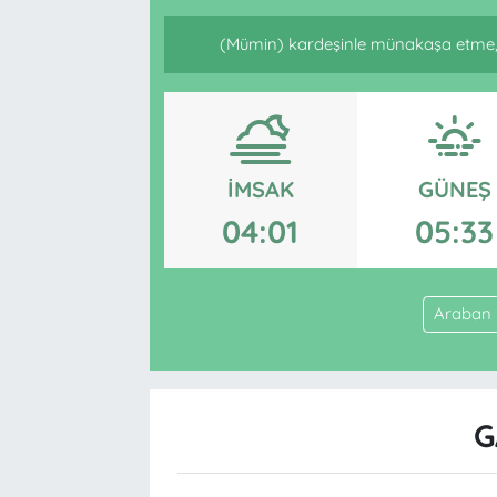
(Mümin) kardeşinle münakaşa etme, 
İMSAK
GÜNEŞ
04:01
05:33
Araban
G