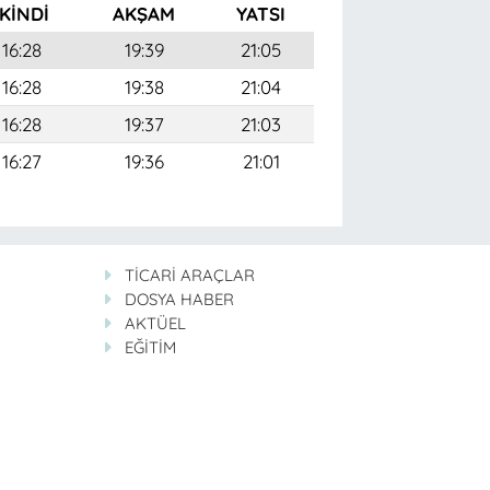
İKINDI
AKŞAM
YATSI
16:28
19:39
21:05
16:28
19:38
21:04
16:28
19:37
21:03
16:27
19:36
21:01
TİCARİ ARAÇLAR
DOSYA HABER
AKTÜEL
EĞİTİM