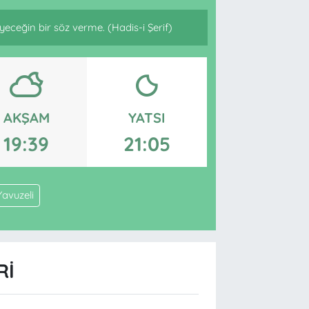
eğin bir söz verme. (Hadis-i Şerif)
AKŞAM
YATSI
19:39
21:05
Yavuzeli
RI