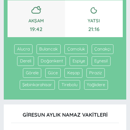
AKŞAM
YATSI
19:42
21:16
Alucra
Bulancak
Çamoluk
Çanakçı
Dereli
Doğankent
Espiye
Eynesil
Görele
Güce
Keşap
Piraziz
Şebinkarahisar
Tirebolu
Yağlıdere
GIRESUN AYLIK NAMAZ VAKITLERI