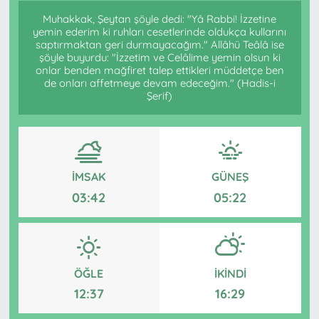
Muhakkak, Şeytan şöyle dedi: "Yâ Rabbi! İzzetine
yemin ederim ki ruhları cesetlerinde oldukça kullarını
saptırmaktan geri durmayacağım." Allâhü Teâlâ ise
şöyle buyurdu: "İzzetim ve Celâlime yemin olsun ki
onlar benden mağfiret talep ettikleri müddetçe ben
de onları affetmeye devam edeceğim." (Hadis-i
Şerif)
İMSAK
GÜNEŞ
03:42
05:22
ÖĞLE
İKINDI
12:37
16:29