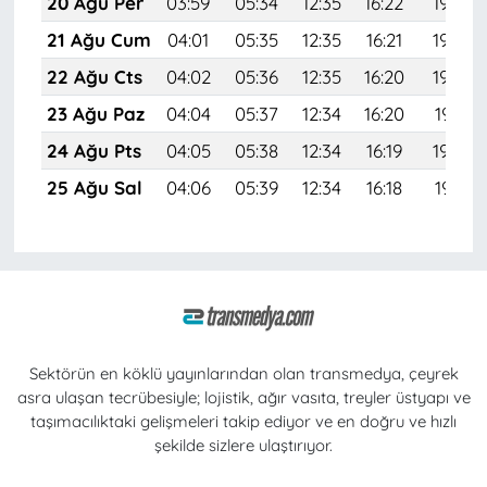
20 Ağu Per
03:59
05:34
12:35
16:22
19:26
21 Ağu Cum
04:01
05:35
12:35
16:21
19:24
22 Ağu Cts
04:02
05:36
12:35
16:20
19:23
23 Ağu Paz
04:04
05:37
12:34
16:20
19:21
24 Ağu Pts
04:05
05:38
12:34
16:19
19:20
25 Ağu Sal
04:06
05:39
12:34
16:18
19:18
Sektörün en köklü yayınlarından olan transmedya, çeyrek
asra ulaşan tecrübesiyle; lojistik, ağır vasıta, treyler üstyapı ve
taşımacılıktaki gelişmeleri takip ediyor ve en doğru ve hızlı
şekilde sizlere ulaştırıyor.