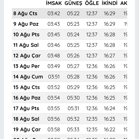
İMSAK
GÜNEŞ
ÖĞLE
İKINDI
AKŞAM
8 Ağu Cts
03:42
05:22
12:37
16:29
19:42
9 Ağu Paz
03:43
05:23
12:37
16:29
19:41
10 Ağu Pts
03:45
05:24
12:37
16:28
19:40
11 Ağu Sal
03:46
05:25
12:37
16:28
19:38
12 Ağu Çar
03:48
05:26
12:37
16:27
19:37
13 Ağu Per
03:49
05:27
12:36
16:26
19:36
14 Ağu Cum
03:51
05:28
12:36
16:26
19:34
15 Ağu Cts
03:52
05:29
12:36
16:25
19:33
16 Ağu Paz
03:54
05:30
12:36
16:25
19:32
17 Ağu Pts
03:55
05:31
12:36
16:24
19:30
18 Ağu Sal
03:56
05:32
12:35
16:23
19:29
19 Ağu Çar
03:58
05:33
12:35
16:22
19:27