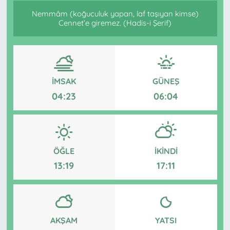
Nemmâm (koğuculuk yapan, laf taşıyan kimse)
Cennet’e giremez. (Hadis-i Şerif)
İMSAK
GÜNEŞ
04:23
06:04
ÖĞLE
İKINDI
13:19
17:11
AKŞAM
YATSI