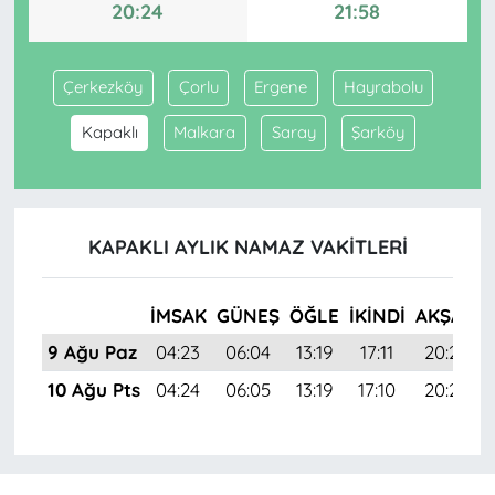
20:24
21:58
Çerkezköy
Çorlu
Ergene
Hayrabolu
Kapaklı
Malkara
Saray
Şarköy
KAPAKLI AYLIK NAMAZ VAKITLERI
İMSAK
GÜNEŞ
ÖĞLE
İKINDI
AKŞAM
9 Ağu Paz
04:23
06:04
13:19
17:11
20:24
10 Ağu Pts
04:24
06:05
13:19
17:10
20:22