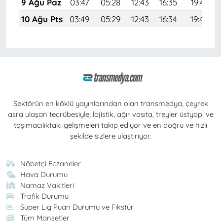
9 Ağu Paz
03:47
05:28
12:43
16:35
19:47
10 Ağu Pts
03:49
05:29
12:43
16:34
19:46
Sektörün en köklü yayınlarından olan transmedya, çeyrek
asra ulaşan tecrübesiyle; lojistik, ağır vasıta, treyler üstyapı ve
taşımacılıktaki gelişmeleri takip ediyor ve en doğru ve hızlı
şekilde sizlere ulaştırıyor.
Nöbetçi Eczaneler
Hava Durumu
Namaz Vakitleri
Trafik Durumu
Süper Lig Puan Durumu ve Fikstür
Tüm Manşetler