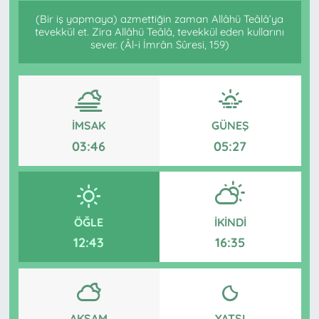
(Bir iş yapmaya) azmettiğin zaman Allâhü Teâlâ’ya
tevekkül et. Zira Allâhü Teâlâ, tevekkül eden kullarını
sever. (Âl-i İmrân Sûresi, 159)
İMSAK
GÜNEŞ
03:46
05:27
ÖĞLE
İKINDI
12:43
16:35
AKŞAM
YATSI