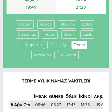
19:49
21:23
Alaçam
Asarcık
Atakum
Bafra
Çarşamba
Havza
Kavak
Ladik
Salıpazarı
Tekkeköy
Terme
Vezirköprü
Yakakent
TERME AYLIK NAMAZ VAKITLERI
İMSAK
GÜNEŞ
ÖĞLE
İKINDI
AKŞAM
8 Ağu Cts
03:46
05:27
12:43
16:35
19:49