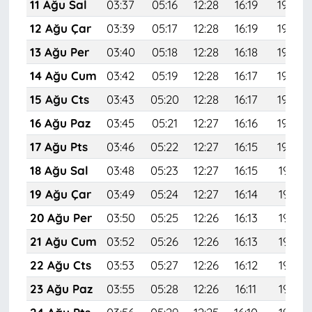
11 Ağu Sal
03:37
05:16
12:28
16:19
19:30
12 Ağu Çar
03:39
05:17
12:28
16:19
19:29
13 Ağu Per
03:40
05:18
12:28
16:18
19:28
14 Ağu Cum
03:42
05:19
12:28
16:17
19:26
15 Ağu Cts
03:43
05:20
12:28
16:17
19:25
16 Ağu Paz
03:45
05:21
12:27
16:16
19:23
17 Ağu Pts
03:46
05:22
12:27
16:15
19:22
18 Ağu Sal
03:48
05:23
12:27
16:15
19:21
19 Ağu Çar
03:49
05:24
12:27
16:14
19:19
20 Ağu Per
03:50
05:25
12:26
16:13
19:18
21 Ağu Cum
03:52
05:26
12:26
16:13
19:16
22 Ağu Cts
03:53
05:27
12:26
16:12
19:15
23 Ağu Paz
03:55
05:28
12:26
16:11
19:13