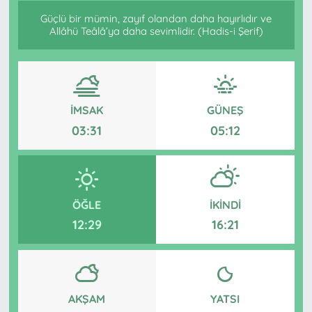
Güçlü bir mümin, zayıf olandan daha hayırlıdır ve
Allâhü Teâlâ’ya daha sevimlidir. (Hadis-i Şerif)
İMSAK
GÜNEŞ
03:31
05:12
ÖĞLE
İKINDI
12:29
16:21
AKŞAM
YATSI