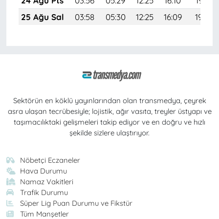
24 Ağu Pts
03:56
05:29
12:25
16:10
19:12
25 Ağu Sal
03:58
05:30
12:25
16:09
19:10
Sektörün en köklü yayınlarından olan transmedya, çeyrek
asra ulaşan tecrübesiyle; lojistik, ağır vasıta, treyler üstyapı ve
taşımacılıktaki gelişmeleri takip ediyor ve en doğru ve hızlı
şekilde sizlere ulaştırıyor.
Nöbetçi Eczaneler
Hava Durumu
Namaz Vakitleri
Trafik Durumu
Süper Lig Puan Durumu ve Fikstür
Tüm Manşetler