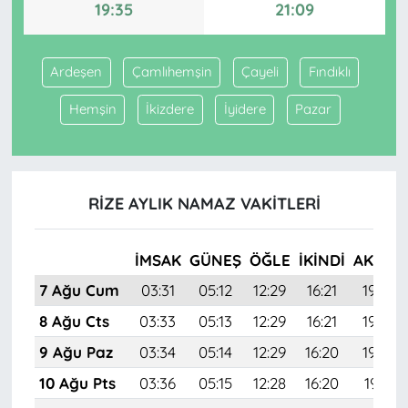
19:35
21:09
Ardeşen
Çamlıhemşin
Çayeli
Fındıklı
Hemşin
İkizdere
İyidere
Pazar
RIZE AYLIK NAMAZ VAKITLERI
İMSAK
GÜNEŞ
ÖĞLE
İKINDI
AKŞAM
7 Ağu Cum
03:31
05:12
12:29
16:21
19:35
8 Ağu Cts
03:33
05:13
12:29
16:21
19:34
9 Ağu Paz
03:34
05:14
12:29
16:20
19:33
10 Ağu Pts
03:36
05:15
12:28
16:20
19:31