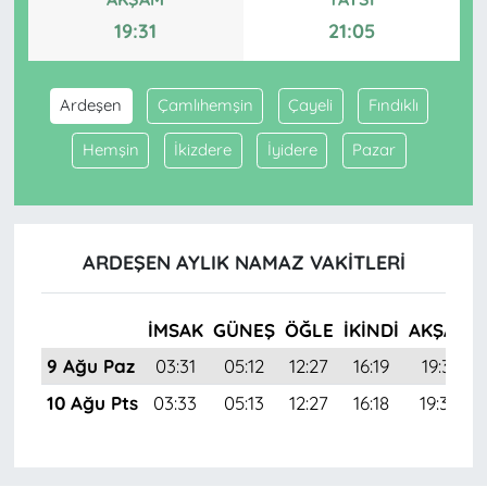
19:31
21:05
Ardeşen
Çamlıhemşin
Çayeli
Fındıklı
Hemşin
İkizdere
İyidere
Pazar
ARDEŞEN AYLIK NAMAZ VAKITLERI
İMSAK
GÜNEŞ
ÖĞLE
İKINDI
AKŞAM
9 Ağu Paz
03:31
05:12
12:27
16:19
19:31
10 Ağu Pts
03:33
05:13
12:27
16:18
19:30