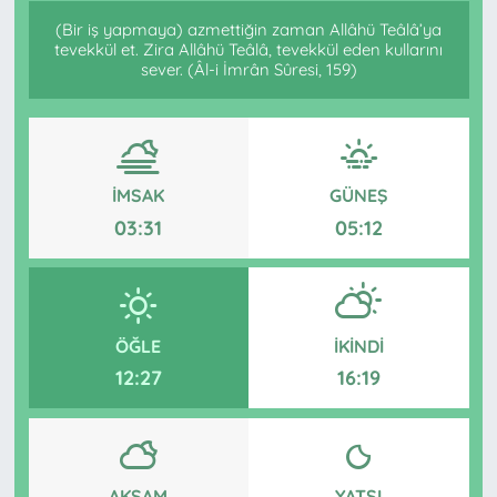
(Bir iş yapmaya) azmettiğin zaman Allâhü Teâlâ’ya
tevekkül et. Zira Allâhü Teâlâ, tevekkül eden kullarını
sever. (Âl-i İmrân Sûresi, 159)
İMSAK
GÜNEŞ
03:31
05:12
ÖĞLE
İKINDI
12:27
16:19
AKŞAM
YATSI