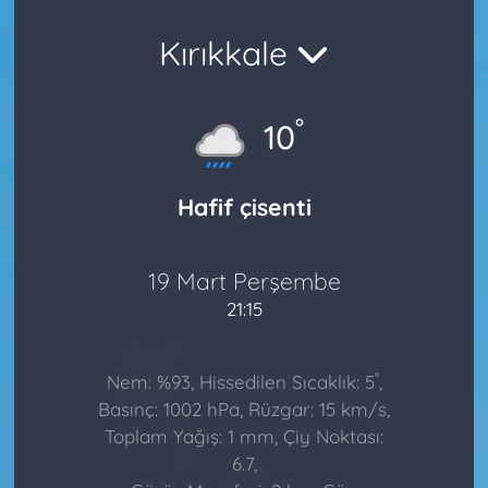
Kırıkkale
°
10
Hafif çisenti
19 Mart Perşembe
21:15
°
Nem: %93, Hissedilen Sıcaklık: 5
,
Basınç: 1002 hPa, Rüzgar: 15 km/s,
Toplam Yağış: 1 mm, Çiy Noktası:
6.7,