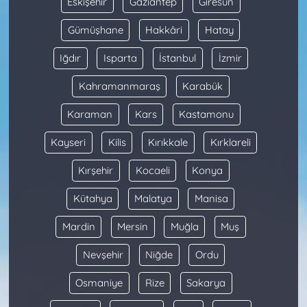
Eskişehir
Gaziantep
Giresun
Gümüşhane
Hakkâri
Hatay
Iğdır
Isparta
İstanbul
İzmir
Kahramanmaraş
Karabük
Karaman
Kars
Kastamonu
Kayseri
Kilis
Kırıkkale
Kırklareli
Kırşehir
Kocaeli
Konya
Kütahya
Malatya
Manisa
Mardin
Mersin
Muğla
Muş
Nevşehir
Niğde
Ordu
Osmaniye
Rize
Sakarya