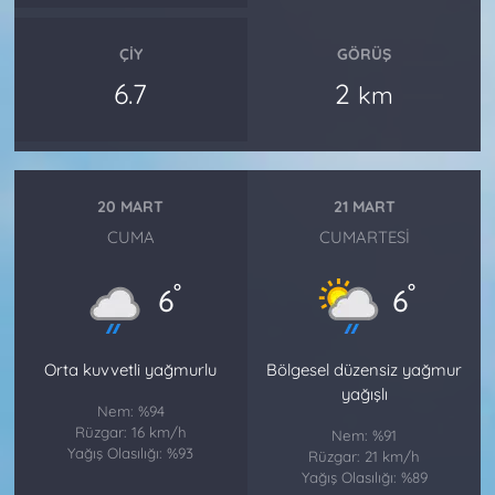
ÇIY
GÖRÜŞ
6.7
2
km
20 MART
21 MART
CUMA
CUMARTESI
°
°
6
6
Orta kuvvetli yağmurlu
Bölgesel düzensiz yağmur
yağışlı
Nem: %94
Rüzgar: 16 km/h
Nem: %91
Yağış Olasılığı: %93
Rüzgar: 21 km/h
Yağış Olasılığı: %89