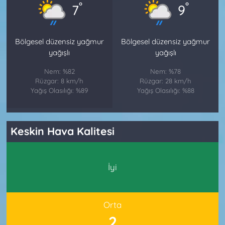
°
°
7
9
Bölgesel düzensiz yağmur
Bölgesel düzensiz yağmur
yağışlı
yağışlı
Nem: %82
Nem: %78
Rüzgar: 8 km/h
Rüzgar: 28 km/h
Yağış Olasılığı: %89
Yağış Olasılığı: %88
Keskin Hava Kalitesi
İyi
Orta
2