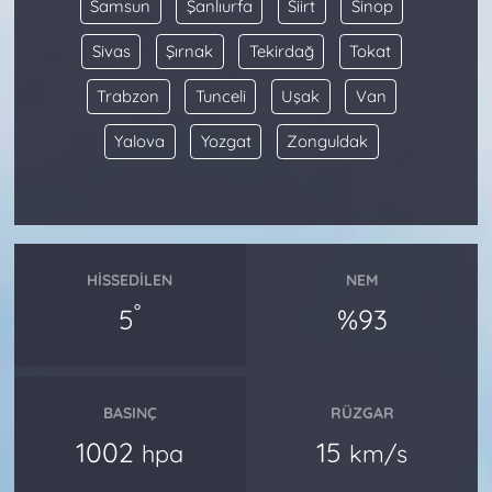
Samsun
Şanlıurfa
Siirt
Sinop
Sivas
Şırnak
Tekirdağ
Tokat
Trabzon
Tunceli
Uşak
Van
Yalova
Yozgat
Zonguldak
HISSEDILEN
NEM
°
5
%93
BASINÇ
RÜZGAR
1002
15
hpa
km/s