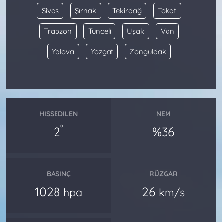
Sivas
Şırnak
Tekirdağ
Tokat
Trabzon
Tunceli
Uşak
Van
Yalova
Yozgat
Zonguldak
HISSEDILEN
NEM
°
2
%36
BASINÇ
RÜZGAR
1028
26
hpa
km/s