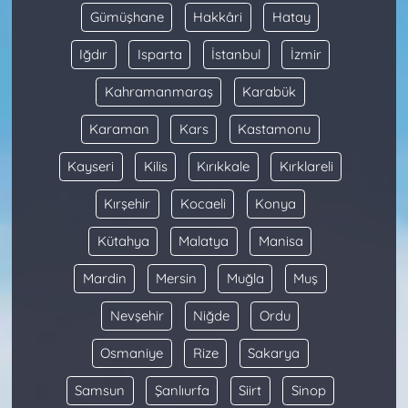
Gümüşhane
Hakkâri
Hatay
Iğdır
Isparta
İstanbul
İzmir
Kahramanmaraş
Karabük
Karaman
Kars
Kastamonu
Kayseri
Kilis
Kırıkkale
Kırklareli
Kırşehir
Kocaeli
Konya
Kütahya
Malatya
Manisa
Mardin
Mersin
Muğla
Muş
Nevşehir
Niğde
Ordu
Osmaniye
Rize
Sakarya
Samsun
Şanlıurfa
Siirt
Sinop