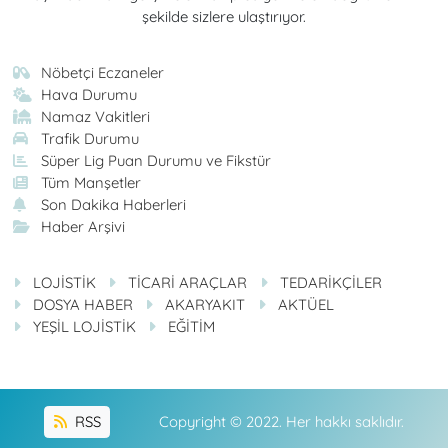
şekilde sizlere ulaştırıyor.
Nöbetçi Eczaneler
Hava Durumu
Namaz Vakitleri
Trafik Durumu
Süper Lig Puan Durumu ve Fikstür
Tüm Manşetler
Son Dakika Haberleri
Haber Arşivi
LOJİSTİK
TİCARİ ARAÇLAR
TEDARİKÇİLER
DOSYA HABER
AKARYAKIT
AKTÜEL
YEŞİL LOJİSTİK
EĞİTİM
RSS
Copyright © 2022. Her hakkı saklıdır.