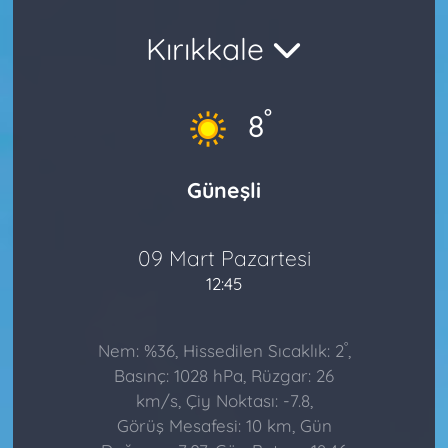
Kırıkkale
°
8
Güneşli
09 Mart Pazartesi
12:45
°
Nem: %36, Hissedilen Sıcaklık: 2
,
Basınç: 1028 hPa, Rüzgar: 26
km/s, Çiy Noktası: -7.8,
Görüş Mesafesi: 10 km, Gün