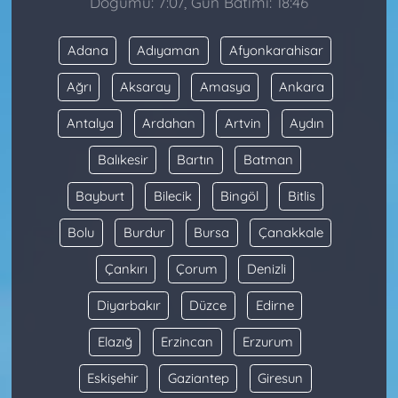
Doğumu: 7:07, Gün Batımı: 18:46
Adana
Adıyaman
Afyonkarahisar
Ağrı
Aksaray
Amasya
Ankara
Antalya
Ardahan
Artvin
Aydın
Balıkesir
Bartın
Batman
Bayburt
Bilecik
Bingöl
Bitlis
Bolu
Burdur
Bursa
Çanakkale
Çankırı
Çorum
Denizli
Diyarbakır
Düzce
Edirne
Elazığ
Erzincan
Erzurum
Eskişehir
Gaziantep
Giresun