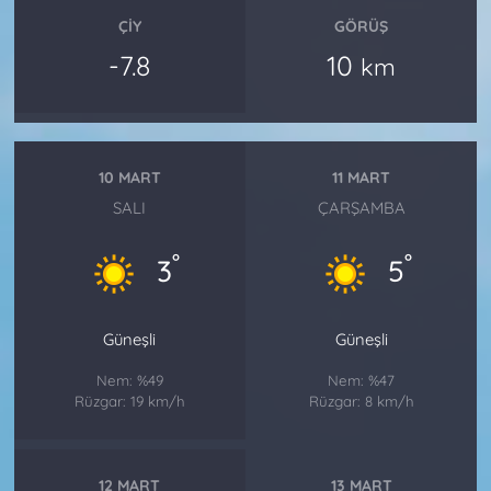
ÇIY
GÖRÜŞ
-7.8
10
km
10 MART
11 MART
SALI
ÇARŞAMBA
°
°
3
5
Güneşli
Güneşli
Nem: %49
Nem: %47
Rüzgar: 19 km/h
Rüzgar: 8 km/h
12 MART
13 MART