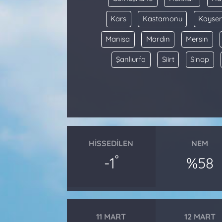
Kars
Kastamonu
Kayser
Manisa
Mardin
Mersin
Şanlıurfa
Siirt
Sinop
HISSEDILEN
NEM
°
-1
%58
11 MART
12 MART