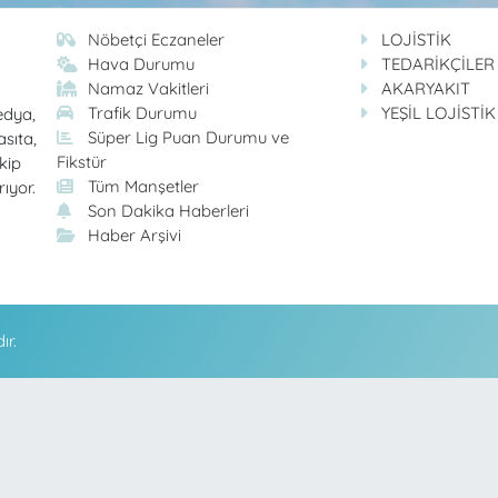
Nöbetçi Eczaneler
LOJİSTİK
Hava Durumu
TEDARİKÇİLER
Namaz Vakitleri
AKARYAKIT
Trafik Durumu
YEŞİL LOJİSTİK
edya,
Süper Lig Puan Durumu ve
asıta,
Fikstür
kip
Tüm Manşetler
rıyor.
Son Dakika Haberleri
Haber Arşivi
ır.