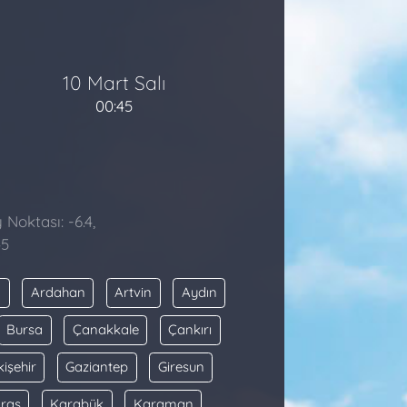
10 Mart Salı
00:45
 Noktası: -6.4,
45
a
Ardahan
Artvin
Aydın
Bursa
Çanakkale
Çankırı
kişehir
Gaziantep
Giresun
raş
Karabük
Karaman