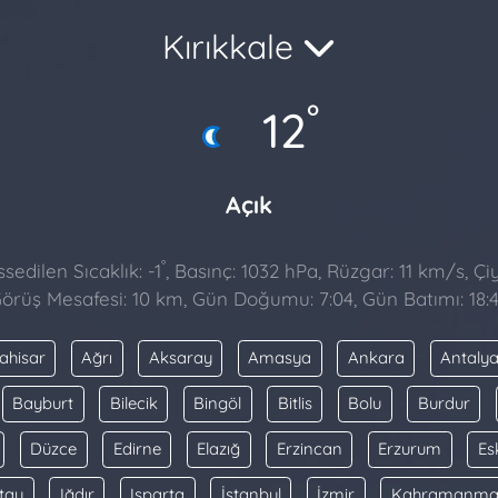
Kırıkkale
°
12
Açık
°
sedilen Sıcaklık: -1
, Basınç: 1032 hPa, Rüzgar: 11 km/s, Çiy
örüş Mesafesi: 10 km, Gün Doğumu: 7:04, Gün Batımı: 18:
ahisar
Ağrı
Aksaray
Amasya
Ankara
Antaly
Bayburt
Bilecik
Bingöl
Bitlis
Bolu
Burdur
Düzce
Edirne
Elazığ
Erzincan
Erzurum
Es
tay
Iğdır
Isparta
İstanbul
İzmir
Kahramanma