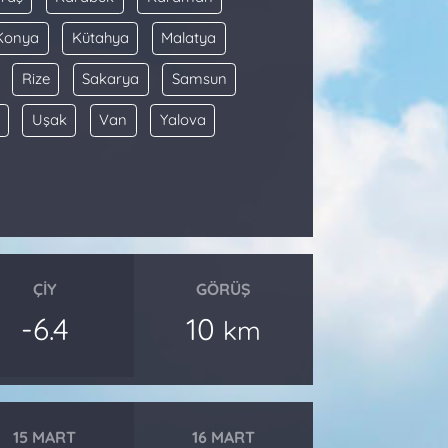
Konya
Kütahya
Malatya
Rize
Sakarya
Samsun
Uşak
Van
Yalova
ÇIY
GÖRÜŞ
-6.4
10
km
15 MART
16 MART