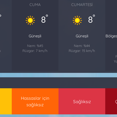
CUMA
CUMARTESI
°
°
°
8
8
Güneşli
Güneşli
Bölge
Nem: %45
Nem: %44
h
Rüzgar: 7 km/h
Rüzgar: 15 km/h
Ya
Hassaslar için
Sağlıksız
sağlıksız