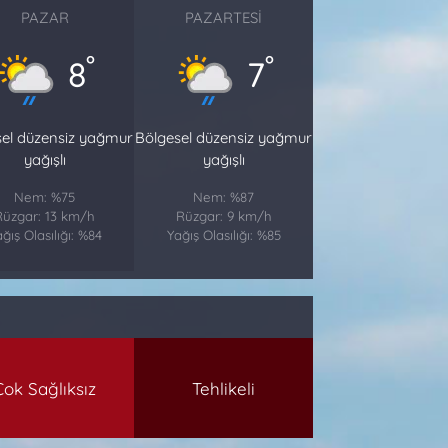
PAZAR
PAZARTESI
°
°
8
7
sel düzensiz yağmur
Bölgesel düzensiz yağmur
yağışlı
yağışlı
Nem: %75
Nem: %87
Rüzgar: 13 km/h
Rüzgar: 9 km/h
ğış Olasılığı: %84
Yağış Olasılığı: %85
Çok Sağlıksız
Tehlikeli