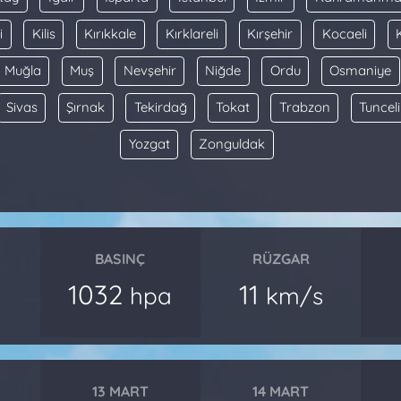
i
Kilis
Kırıkkale
Kırklareli
Kırşehir
Kocaeli
Muğla
Muş
Nevşehir
Niğde
Ordu
Osmaniye
Sivas
Şırnak
Tekirdağ
Tokat
Trabzon
Tunceli
Yozgat
Zonguldak
BASINÇ
RÜZGAR
1032
11
hpa
km/s
13 MART
14 MART