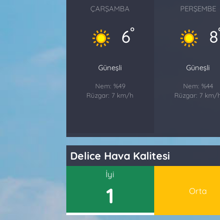
ÇARŞAMBA
PERŞEMBE
°
6
8
Güneşli
Güneşli
Nem: %49
Nem: %44
Rüzgar: 7 km/h
Rüzgar: 7 km/
Delice Hava Kalitesi
İyi
1
Orta