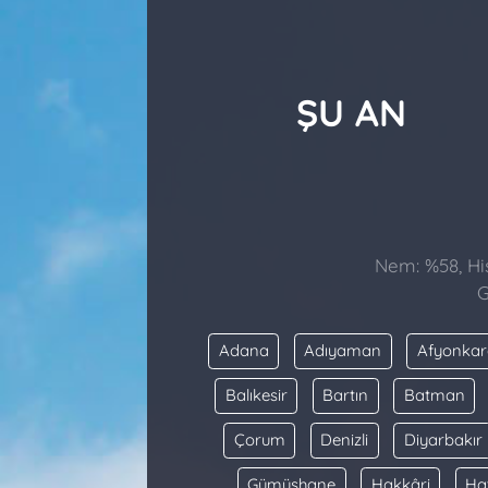
ŞU AN
Nem: %58, His
G
Adana
Adıyaman
Afyonkar
Balıkesir
Bartın
Batman
Çorum
Denizli
Diyarbakır
Gümüşhane
Hakkâri
Ha