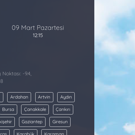
09 Mart Pazartesi
12:15
Noktası: -9.4,
48
a
Ardahan
Artvin
Aydın
Bursa
Çanakkale
Çankırı
kişehir
Gaziantep
Giresun
raş
Karabük
Karaman