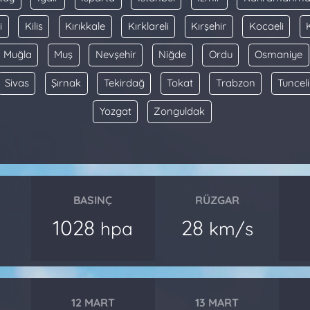
i
Kilis
Kırıkkale
Kırklareli
Kırşehir
Kocaeli
Muğla
Muş
Nevşehir
Niğde
Ordu
Osmaniye
Sivas
Şırnak
Tekirdağ
Tokat
Trabzon
Tunceli
Yozgat
Zonguldak
BASINÇ
RÜZGAR
1028
28
hpa
km/s
12 MART
13 MART