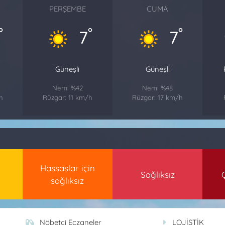
PERŞEMBE
CUMA
°
°
°
7
7
Güneşli
Güneşli
Nem: %42
Nem: %48
h
Rüzgar: 11 km/h
Rüzgar: 17 km/h
Hassaslar için
Sağlıksız
sağlıksız
Nöbetçi Eczaneler
LOJİSTİK