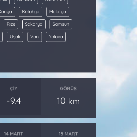
Konya
Kütahya
Malatya
Rize
Sakarya
Samsun
Uşak
Van
Yalova
ÇIY
GÖRÜŞ
-9.4
10
km
14 MART
15 MART