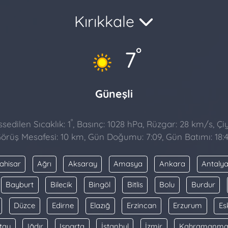
Kırıkkale
°
7
Güneşli
°
sedilen Sıcaklık: 1
, Basınç: 1028 hPa, Rüzgar: 28 km/s, Çiy 
örüş Mesafesi: 10 km, Gün Doğumu: 7:09, Gün Batımı: 18:
ahisar
Ağrı
Aksaray
Amasya
Ankara
Antaly
Bayburt
Bilecik
Bingöl
Bitlis
Bolu
Burdur
Düzce
Edirne
Elazığ
Erzincan
Erzurum
Es
tay
Iğdır
Isparta
İstanbul
İzmir
Kahramanma