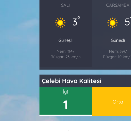
SALI
ÇARŞAMBA
°
3
5
Güneşli
Güneşli
Nem: %47
Nem: %47
Rüzgar: 23 km/h
Rüzgar: 10 km/
Çelebi Hava Kalitesi
İyi
1
Orta