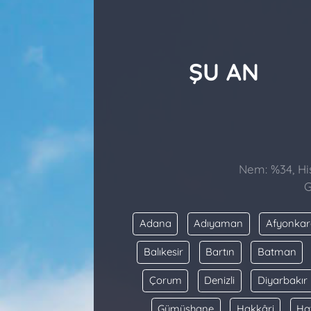
ŞU AN
Nem: %34, His
G
Adana
Adıyaman
Afyonkar
Balıkesir
Bartın
Batman
Çorum
Denizli
Diyarbakır
Gümüşhane
Hakkâri
Ha