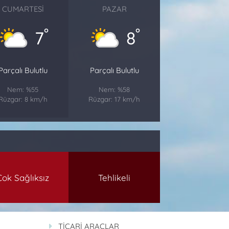
CUMARTESI
PAZAR
°
°
7
8
Parçalı Bulutlu
Parçalı Bulutlu
Nem: %55
Nem: %58
Rüzgar: 8 km/h
Rüzgar: 17 km/h
Çok Sağlıksız
Tehlikeli
TİCARİ ARAÇLAR