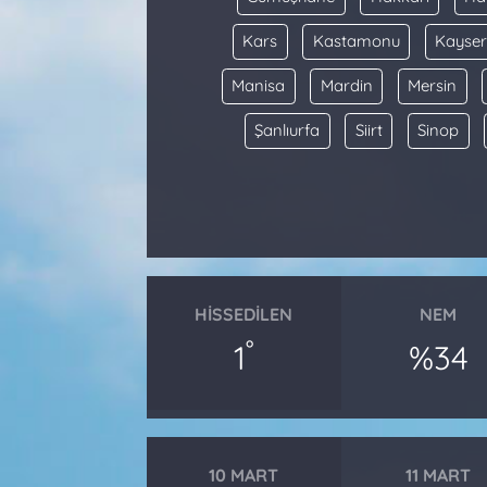
Kars
Kastamonu
Kayser
Manisa
Mardin
Mersin
Şanlıurfa
Siirt
Sinop
HISSEDILEN
NEM
°
1
%34
10 MART
11 MART