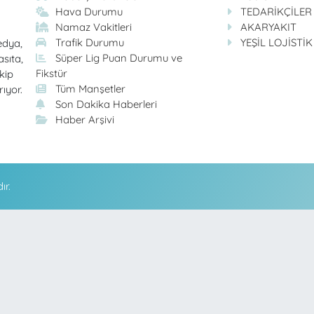
Hava Durumu
TEDARİKÇİLER
Namaz Vakitleri
AKARYAKIT
Trafik Durumu
YEŞİL LOJİSTİK
edya,
Süper Lig Puan Durumu ve
asıta,
Fikstür
kip
Tüm Manşetler
rıyor.
Son Dakika Haberleri
Haber Arşivi
ır.