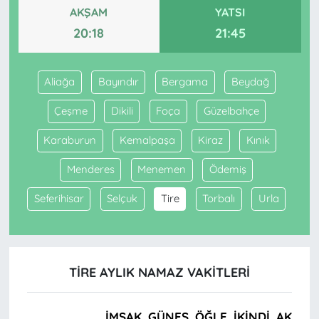
AKŞAM
YATSI
20:18
21:45
Aliağa
Bayındır
Bergama
Beydağ
Çeşme
Dikili
Foça
Güzelbahçe
Karaburun
Kemalpaşa
Kiraz
Kınık
Menderes
Menemen
Ödemiş
Seferihisar
Selçuk
Tire
Torbalı
Urla
TIRE AYLIK NAMAZ VAKITLERI
İMSAK
GÜNEŞ
ÖĞLE
İKINDI
AKŞAM