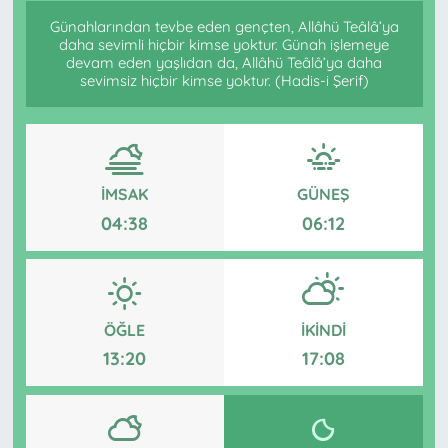
Günahlarından tevbe eden gençten, Allâhü Teâlâ’ya
daha sevimli hiçbir kimse yoktur. Günah işlemeye
devam eden yaşlıdan da, Allâhü Teâlâ’ya daha
sevimsiz hiçbir kimse yoktur. (Hadis-i Şerif)
İMSAK
GÜNEŞ
04:38
06:12
ÖĞLE
İKINDI
13:20
17:08