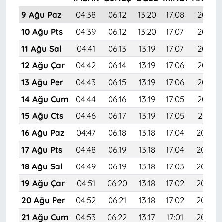
9 Ağu Paz
04:38
06:12
13:20
17:08
20:18
10 Ağu Pts
04:39
06:12
13:20
17:07
20:17
11 Ağu Sal
04:41
06:13
13:19
17:07
20:16
12 Ağu Çar
04:42
06:14
13:19
17:06
20:14
13 Ağu Per
04:43
06:15
13:19
17:06
20:13
14 Ağu Cum
04:44
06:16
13:19
17:05
20:12
15 Ağu Cts
04:46
06:17
13:19
17:05
20:11
16 Ağu Paz
04:47
06:18
13:18
17:04
20:09
17 Ağu Pts
04:48
06:19
13:18
17:04
20:08
18 Ağu Sal
04:49
06:19
13:18
17:03
20:07
19 Ağu Çar
04:51
06:20
13:18
17:02
20:05
20 Ağu Per
04:52
06:21
13:18
17:02
20:04
21 Ağu Cum
04:53
06:22
13:17
17:01
20:03