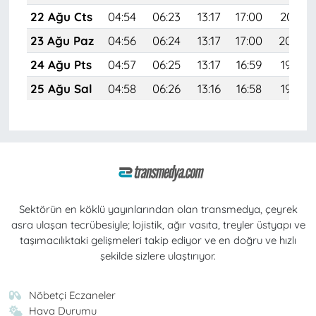
22 Ağu Cts
04:54
06:23
13:17
17:00
20:01
23 Ağu Paz
04:56
06:24
13:17
17:00
20:00
24 Ağu Pts
04:57
06:25
13:17
16:59
19:59
25 Ağu Sal
04:58
06:26
13:16
16:58
19:57
Sektörün en köklü yayınlarından olan transmedya, çeyrek
asra ulaşan tecrübesiyle; lojistik, ağır vasıta, treyler üstyapı ve
taşımacılıktaki gelişmeleri takip ediyor ve en doğru ve hızlı
şekilde sizlere ulaştırıyor.
Nöbetçi Eczaneler
Hava Durumu