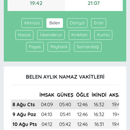
19:42
21:07
Altınözü
Belen
Dörtyol
Erzin
Hassa
İskenderun
Kırıkhan
Kumlu
Payas
Reyhanlı
Samandağ
BELEN AYLIK NAMAZ VAKITLERI
İMSAK
GÜNEŞ
ÖĞLE
İKINDI
AKŞAM
8 Ağu Cts
04:09
05:40
12:46
16:32
19:42
9 Ağu Paz
04:10
05:41
12:46
16:32
19:41
10 Ağu Pts
04:12
05:42
12:46
16:31
19:40