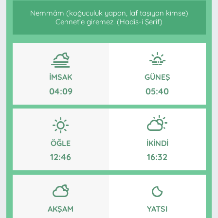
Nemmâm (koğuculuk yapan, laf taşıyan kimse)
Cennet’e giremez. (Hadis-i Şerif)
İMSAK
GÜNEŞ
04:09
05:40
ÖĞLE
İKINDI
12:46
16:32
AKŞAM
YATSI