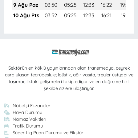
9 Ağu Paz
03:50
05:25
12:33
16:22
19:32
10 Ağu Pts
03:52
05:25
12:33
16:21
19:31
Sektörün en köklü yayınlarından olan transmedya, çeyrek
asra ulaşan tecrübesiyle; lojistik, ağır vasıta, treyler üstyapı ve
taşımacılıktaki gelişmeleri takip ediyor ve en doğru ve hızlı
şekilde sizlere ulaştırıyor.
Nöbetçi Eczaneler
Hava Durumu
Namaz Vakitleri
Trafik Durumu
Süper Lig Puan Durumu ve Fikstür