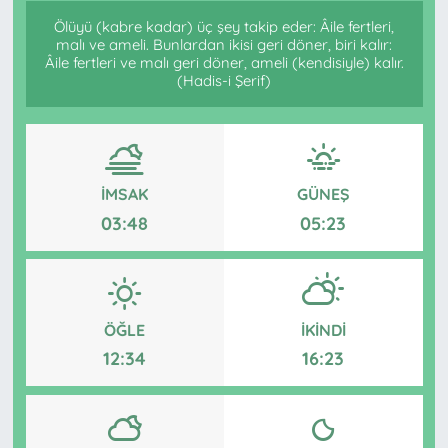
Ölüyü (kabre kadar) üç şey takip eder: Âile fertleri,
malı ve ameli. Bunlardan ikisi geri döner, biri kalır:
Âile fertleri ve malı geri döner, ameli (kendisiyle) kalır.
(Hadis-i Şerif)
İMSAK
GÜNEŞ
03:48
05:23
ÖĞLE
İKINDI
12:34
16:23