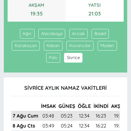
AKŞAM
YATSI
19:35
21:03
Ağın
Alacakaya
Arıcak
Baskil
Karakoçan
Keban
Kovancılar
Maden
Palu
Sivrice
SIVRICE AYLIK NAMAZ VAKITLERI
İMSAK
GÜNEŞ
ÖĞLE
İKINDI
AKŞAM
7 Ağu Cum
03:48
05:23
12:34
16:23
19:35
8 Ağu Cts
03:49
05:24
12:34
16:22
19:33