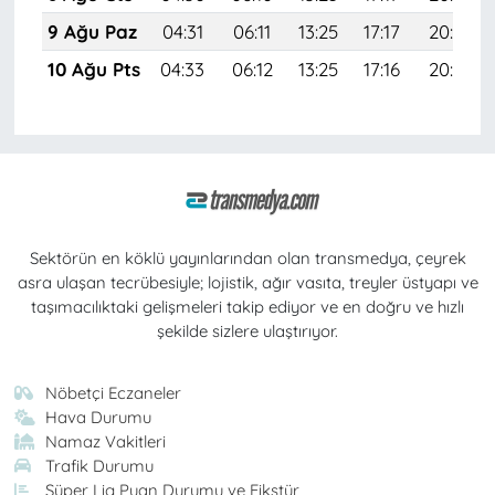
9 Ağu Paz
04:31
06:11
13:25
17:17
20:29
10 Ağu Pts
04:33
06:12
13:25
17:16
20:28
Sektörün en köklü yayınlarından olan transmedya, çeyrek
asra ulaşan tecrübesiyle; lojistik, ağır vasıta, treyler üstyapı ve
taşımacılıktaki gelişmeleri takip ediyor ve en doğru ve hızlı
şekilde sizlere ulaştırıyor.
Nöbetçi Eczaneler
Hava Durumu
Namaz Vakitleri
Trafik Durumu
Süper Lig Puan Durumu ve Fikstür