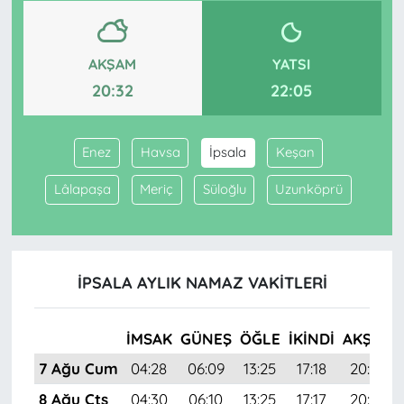
AKŞAM
YATSI
20:32
22:05
Enez
Havsa
İpsala
Keşan
Lâlapaşa
Meriç
Süloğlu
Uzunköprü
İPSALA AYLIK NAMAZ VAKITLERI
İMSAK
GÜNEŞ
ÖĞLE
İKINDI
AKŞAM
7 Ağu Cum
04:28
06:09
13:25
17:18
20:32
8 Ağu Cts
04:30
06:10
13:25
17:17
20:30