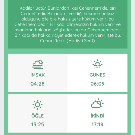
Kâdılar üçtür. Bunlardan ikisi Cehennem’de, biri
Cennet’tedir. Bir adam, verdiği hükmün haksız
olduğunu bile bile haksız yere hüküm verir, bu
Cehennem’dedir. Bir kâdı bilmeksizin hüküm verir ve
insanların haklarını zâyi eder, bu da Cehennem’dedir.
Bir kâdı da hakka riâyet ederek hüküm verir, işte bu,
Cennet’tedir. (Hadis-i Şerif)
İMSAK
GÜNEŞ
04:28
06:09
ÖĞLE
İKINDI
13:25
17:18