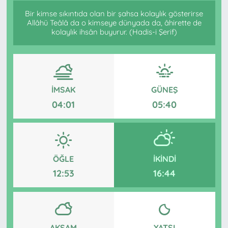
Bir kimse sıkıntıda olan bir şahsa kolaylık gösterirse
Allâhü Teâlâ da o kimseye dünyada da, âhirette de
kolaylık ihsân buyurur. (Hadis-i Şerif)
İMSAK
GÜNEŞ
04:01
05:40
ÖĞLE
İKINDI
12:53
16:44
AKŞAM
YATSI