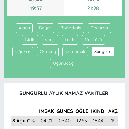
19:57
21:28
Alaca
Bayat
Boğazkale
Dodurga
İskilip
Kargı
Laçin
Mecitözü
Oğuzlar
Ortaköy
Osmancık
Sungurlu
Uğurludağ
SUNGURLU AYLIK NAMAZ VAKITLERI
İMSAK
GÜNEŞ
ÖĞLE
İKINDI
AKŞAM
8 Ağu Cts
04:01
05:40
12:53
16:44
19:57