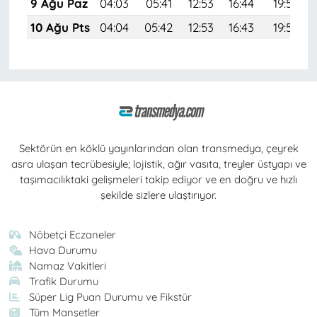
9 Ağu Paz
04:03
05:41
12:53
16:44
19:55
10 Ağu Pts
04:04
05:42
12:53
16:43
19:54
Sektörün en köklü yayınlarından olan transmedya, çeyrek
asra ulaşan tecrübesiyle; lojistik, ağır vasıta, treyler üstyapı ve
taşımacılıktaki gelişmeleri takip ediyor ve en doğru ve hızlı
şekilde sizlere ulaştırıyor.
Nöbetçi Eczaneler
Hava Durumu
Namaz Vakitleri
Trafik Durumu
Süper Lig Puan Durumu ve Fikstür
Tüm Manşetler