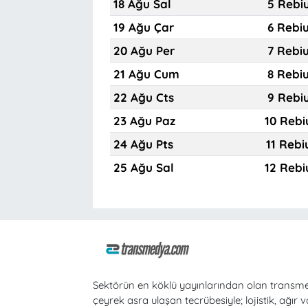
18 Ağu Sal
5 Rebi
19 Ağu Çar
6 Rebi
20 Ağu Per
7 Rebi
21 Ağu Cum
8 Rebi
22 Ağu Cts
9 Rebi
23 Ağu Paz
10 Rebi
24 Ağu Pts
11 Rebi
25 Ağu Sal
12 Rebi
Sektörün en köklü yayınlarından olan transm
çeyrek asra ulaşan tecrübesiyle; lojistik, ağır v