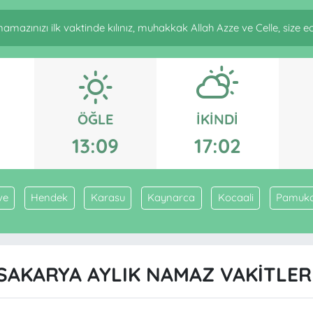
amazınızı ilk vaktinde kılınız, muhakkak Allah Azze ve Celle, size ecri
ÖĞLE
İKINDI
13:09
17:02
ve
Hendek
Karasu
Kaynarca
Kocaali
Pamuk
SAKARYA AYLIK NAMAZ VAKITLER