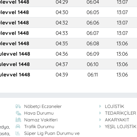
ulevvel 1448
04:29
06:04
13:07
ulevvel 1448
04:30
06:05
13:07
ulevvel 1448
04:32
06:06
13:07
ulevvel 1448
04:33
06:07
13:07
ulevvel 1448
04:35
06:08
13:06
ulevvel 1448
04:36
06:09
13:06
ulevvel 1448
04:37
06:10
13:06
ulevvel 1448
04:39
06:11
13:06
Nöbetçi Eczaneler
LOJİSTİK
Hava Durumu
TEDARİKÇİLER
Namaz Vakitleri
AKARYAKIT
Trafik Durumu
YEŞİL LOJİSTİK
edya,
Süper Lig Puan Durumu ve
asıta,