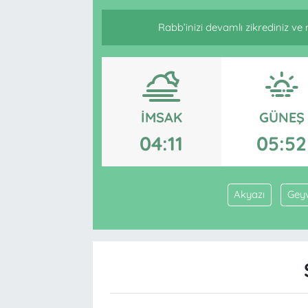
Rabb’inizi devamlı zikrediniz ve n
İMSAK
GÜNEŞ
04:11
05:52
Akyazı
Gey