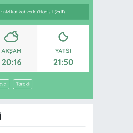
nizi kat kat verir. (Hadis-i Şerif)
AKŞAM
YATSI
20:16
21:50
ova
Taraklı
I