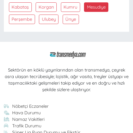
Kabataş
Korgan
Kumru
Mesudiye
Perşembe
Ulubey
Ünye
Sektörün en köklü yayınlarından olan transmedya, çeyrek
asra ulaşan tecrübesiyle; lojistik, ağır vasıta, treyler üstyapı ve
taşımacılıktaki gelişmeleri takip ediyor ve en doğru ve hızlı
şekilde sizlere ulaştırıyor.
Nöbetçi Eczaneler
Hava Durumu
Namaz Vakitleri
Trafik Durumu
Süper Lig Puan Durumu ve Fikstür