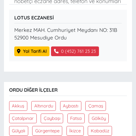
nöbetçi eczane adres, telefon ve konumları
LOTUS ECZANESİ
Merkez MAH. Cumhuriyet Meydanı NO: 31B
52900 Mesudiye Ordu
Yol Tarifi Al
0 (452) 761 23 23
ORDU DIĞER İLÇELER
Akkuş
Altınordu
Aybastı
Çamaş
Çatalpınar
Çaybaşı
Fatsa
Gölköy
Gülyalı
Gürgentepe
İkizce
Kabadüz