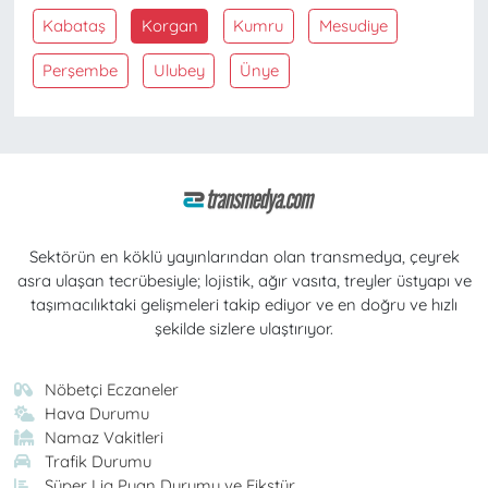
Kabataş
Korgan
Kumru
Mesudiye
Perşembe
Ulubey
Ünye
Sektörün en köklü yayınlarından olan transmedya, çeyrek
asra ulaşan tecrübesiyle; lojistik, ağır vasıta, treyler üstyapı ve
taşımacılıktaki gelişmeleri takip ediyor ve en doğru ve hızlı
şekilde sizlere ulaştırıyor.
Nöbetçi Eczaneler
Hava Durumu
Namaz Vakitleri
Trafik Durumu
Süper Lig Puan Durumu ve Fikstür