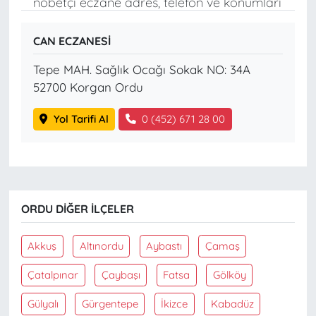
nöbetçi eczane adres, telefon ve konumları
CAN ECZANESİ
Tepe MAH. Sağlık Ocağı Sokak NO: 34A
52700 Korgan Ordu
Yol Tarifi Al
0 (452) 671 28 00
ORDU DIĞER İLÇELER
Akkuş
Altınordu
Aybastı
Çamaş
Çatalpınar
Çaybaşı
Fatsa
Gölköy
Gülyalı
Gürgentepe
İkizce
Kabadüz