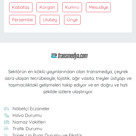
Kabataş
Korgan
Kumru
Mesudiye
Perşembe
Ulubey
Ünye
Sektörün en köklü yayınlarından olan transmedya, çeyrek
asra ulaşan tecrübesiyle; lojistik, ağır vasıta, treyler üstyapı ve
taşımacılıktaki gelişmeleri takip ediyor ve en doğru ve hızlı
şekilde sizlere ulaştırıyor.
Nöbetçi Eczaneler
Hava Durumu
Namaz Vakitleri
Trafik Durumu
Süper Lig Puan Durumu ve Fikstür