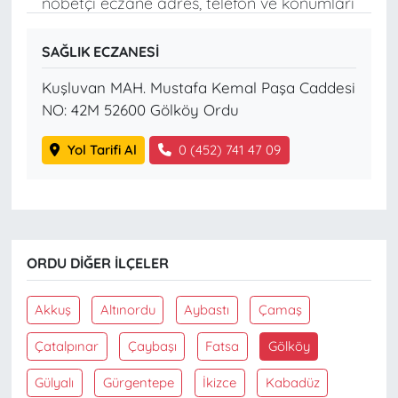
nöbetçi eczane adres, telefon ve konumları
SAĞLIK ECZANESİ
Kuşluvan MAH. Mustafa Kemal Paşa Caddesi
NO: 42M 52600 Gölköy Ordu
Yol Tarifi Al
0 (452) 741 47 09
ORDU DIĞER İLÇELER
Akkuş
Altınordu
Aybastı
Çamaş
Çatalpınar
Çaybaşı
Fatsa
Gölköy
Gülyalı
Gürgentepe
İkizce
Kabadüz