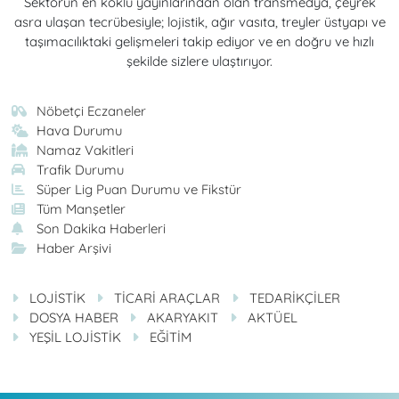
Sektörün en köklü yayınlarından olan transmedya, çeyrek
asra ulaşan tecrübesiyle; lojistik, ağır vasıta, treyler üstyapı ve
taşımacılıktaki gelişmeleri takip ediyor ve en doğru ve hızlı
şekilde sizlere ulaştırıyor.
Nöbetçi Eczaneler
Hava Durumu
Namaz Vakitleri
Trafik Durumu
Süper Lig Puan Durumu ve Fikstür
Tüm Manşetler
Son Dakika Haberleri
Haber Arşivi
LOJİSTİK
TİCARİ ARAÇLAR
TEDARİKÇİLER
DOSYA HABER
AKARYAKIT
AKTÜEL
YEŞİL LOJİSTİK
EĞİTİM