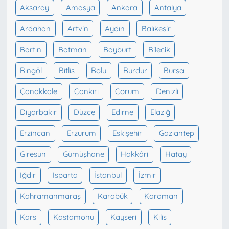
Aksaray
Amasya
Ankara
Antalya
Ardahan
Artvin
Aydın
Balıkesir
Bartın
Batman
Bayburt
Bilecik
Bingöl
Bitlis
Bolu
Burdur
Bursa
Çanakkale
Çankırı
Çorum
Denizli
Diyarbakır
Düzce
Edirne
Elazığ
Erzincan
Erzurum
Eskişehir
Gaziantep
Giresun
Gümüşhane
Hakkâri
Hatay
Iğdır
Isparta
İstanbul
İzmir
Kahramanmaraş
Karabük
Karaman
Kars
Kastamonu
Kayseri
Kilis