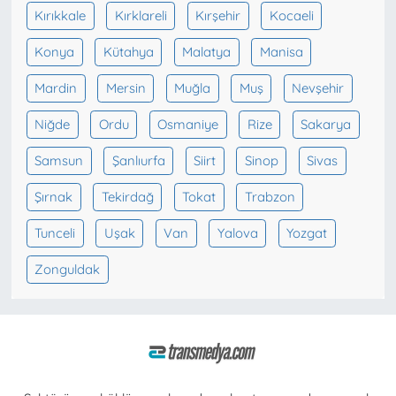
Kırıkkale
Kırklareli
Kırşehir
Kocaeli
Konya
Kütahya
Malatya
Manisa
Mardin
Mersin
Muğla
Muş
Nevşehir
Niğde
Ordu
Osmaniye
Rize
Sakarya
Samsun
Şanlıurfa
Siirt
Sinop
Sivas
Şırnak
Tekirdağ
Tokat
Trabzon
Tunceli
Uşak
Van
Yalova
Yozgat
Zonguldak