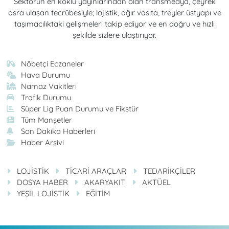
Sektörün en köklü yayınlarından olan transmedya, çeyrek
asra ulaşan tecrübesiyle; lojistik, ağır vasıta, treyler üstyapı ve
taşımacılıktaki gelişmeleri takip ediyor ve en doğru ve hızlı
şekilde sizlere ulaştırıyor.
Nöbetçi Eczaneler
Hava Durumu
Namaz Vakitleri
Trafik Durumu
Süper Lig Puan Durumu ve Fikstür
Tüm Manşetler
Son Dakika Haberleri
Haber Arşivi
LOJİSTİK
TİCARİ ARAÇLAR
TEDARİKÇİLER
DOSYA HABER
AKARYAKIT
AKTÜEL
YEŞİL LOJİSTİK
EĞİTİM