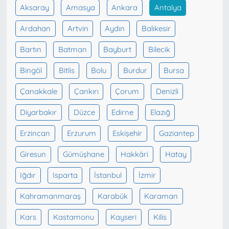
Aksaray
Amasya
Ankara
Antalya
Ardahan
Artvin
Aydın
Balıkesir
Bartın
Batman
Bayburt
Bilecik
Bingöl
Bitlis
Bolu
Burdur
Bursa
Çanakkale
Çankırı
Çorum
Denizli
Diyarbakır
Düzce
Edirne
Elazığ
Erzincan
Erzurum
Eskişehir
Gaziantep
Giresun
Gümüşhane
Hakkâri
Hatay
Iğdır
Isparta
İstanbul
İzmir
Kahramanmaraş
Karabük
Karaman
Kars
Kastamonu
Kayseri
Kilis