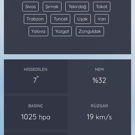
Sivas
Şırnak
Tekirdağ
Tokat
Trabzon
Tunceli
Uşak
Van
Yalova
Yozgat
Zonguldak
HISSEDILEN
NEM
°
7
%32
BASINÇ
RÜZGAR
1025
19
hpa
km/s