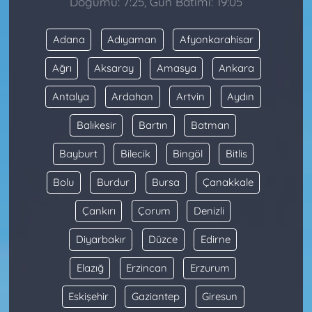
Doğumu: 7:25, Gün Batımı: 19:05
Adana
Adıyaman
Afyonkarahisar
Ağrı
Aksaray
Amasya
Ankara
Antalya
Ardahan
Artvin
Aydın
Balıkesir
Bartın
Batman
Bayburt
Bilecik
Bingöl
Bitlis
Bolu
Burdur
Bursa
Çanakkale
Çankırı
Çorum
Denizli
Diyarbakır
Düzce
Edirne
Elazığ
Erzincan
Erzurum
Eskişehir
Gaziantep
Giresun