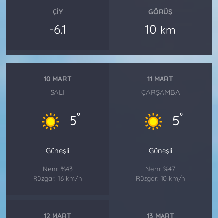
ÇIY
GÖRÜŞ
-6.1
10
km
10 MART
11 MART
SALI
ÇARŞAMBA
°
°
5
5
Güneşli
Güneşli
Nem: %43
Nem: %47
Rüzgar: 16 km/h
Rüzgar: 10 km/h
12 MART
13 MART