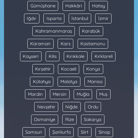
Gümüşhane
Hakkâri
Hatay
Iğdır
Isparta
İstanbul
İzmir
Kahramanmaraş
Karabük
Karaman
Kars
Kastamonu
Kayseri
Kilis
Kırıkkale
Kırklareli
Kırşehir
Kocaeli
Konya
Kütahya
Malatya
Manisa
Mardin
Mersin
Muğla
Muş
Nevşehir
Niğde
Ordu
Osmaniye
Rize
Sakarya
Samsun
Şanlıurfa
Siirt
Sinop