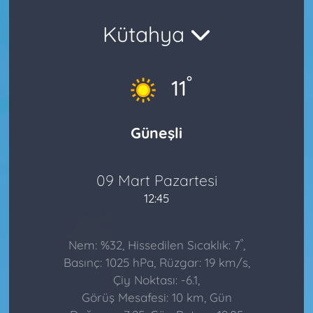
Kütahya
°
11
Güneşli
09 Mart Pazartesi
12:45
°
Nem: %32, Hissedilen Sıcaklık: 7
,
Basınç: 1025 hPa, Rüzgar: 19 km/s,
Çiy Noktası: -6.1,
Görüş Mesafesi: 10 km, Gün