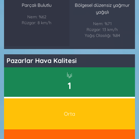
Parçalı Bulutlu
Bölgesel düzensiz yağmur
yağışlı
Nem: %62
Rüzgar: 8 km/h
Nem: %71
Rüzgar: 13 km/h
Yağış Olasılığı: %84
Pazarlar Hava Kalitesi
İyi
1
Orta