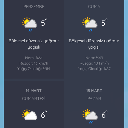
PERŞEMBE
CUMA
°
°
5
5
Bölgesel düzensiz yağmur
Bölgesel düzensiz yağmur
yağışlı
yağışlı
Nem: %64
Nem: %69
Rüzgar: 13 km/h
Rüzgar: 10 km/h
Yağış Olasılığı: %84
Yağış Olasılığı: %87
14 MART
15 MART
CUMARTESI
PAZAR
°
°
6
6