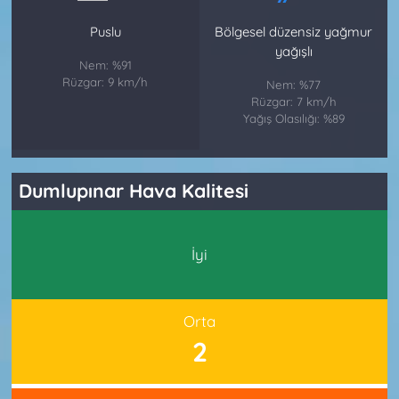
Puslu
Bölgesel düzensiz yağmur
yağışlı
Nem: %91
Rüzgar: 9 km/h
Nem: %77
Rüzgar: 7 km/h
Yağış Olasılığı: %89
Dumlupınar Hava Kalitesi
İyi
Orta
2