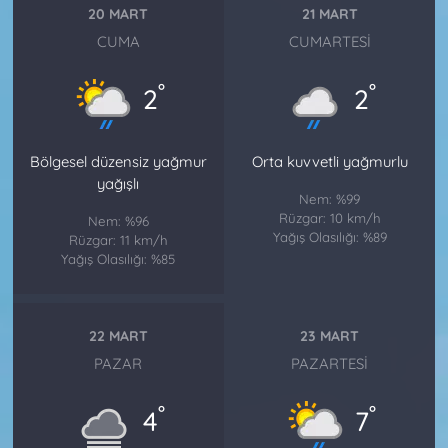
20 MART
21 MART
CUMA
CUMARTESI
°
°
2
2
Bölgesel düzensiz yağmur
Orta kuvvetli yağmurlu
yağışlı
Nem: %99
Rüzgar: 10 km/h
Nem: %96
Yağış Olasılığı: %89
Rüzgar: 11 km/h
Yağış Olasılığı: %85
22 MART
23 MART
PAZAR
PAZARTESI
°
°
4
7