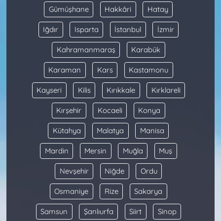
Gümüşhane
Hakkâri
Hatay
Iğdır
Isparta
İstanbul
İzmir
Kahramanmaraş
Karabük
Karaman
Kars
Kastamonu
Kayseri
Kilis
Kırıkkale
Kırklareli
Kırşehir
Kocaeli
Konya
Kütahya
Malatya
Manisa
Mardin
Mersin
Muğla
Muş
Nevşehir
Niğde
Ordu
Osmaniye
Rize
Sakarya
Samsun
Şanlıurfa
Siirt
Sinop