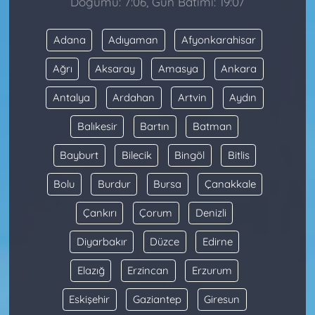
Doğumu: 7:06, Gün Batımı: 19:07
Adana
Adıyaman
Afyonkarahisar
Ağrı
Aksaray
Amasya
Ankara
Antalya
Ardahan
Artvin
Aydın
Balıkesir
Bartın
Batman
Bayburt
Bilecik
Bingöl
Bitlis
Bolu
Burdur
Bursa
Çanakkale
Çankırı
Çorum
Denizli
Diyarbakır
Düzce
Edirne
Elazığ
Erzincan
Erzurum
Eskişehir
Gaziantep
Giresun