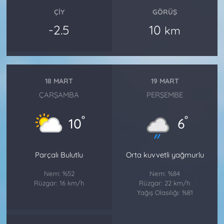
ÇIY
GÖRÜŞ
-2.5
10
km
18 MART
19 MART
ÇARŞAMBA
PERŞEMBE
°
°
10
6
Parçalı Bulutlu
Orta kuvvetli yağmurlu
Nem: %52
Nem: %84
Rüzgar: 16 km/h
Rüzgar: 22 km/h
Yağış Olasılığı: %81