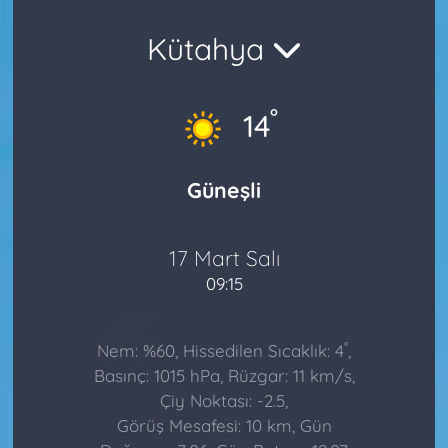
Kütahya
°
14
Güneşli
17 Mart Salı
09:15
°
Nem: %60, Hissedilen Sıcaklık: 4
,
Basınç: 1015 hPa, Rüzgar: 11 km/s,
Çiy Noktası: -2.5,
Görüş Mesafesi: 10 km, Gün