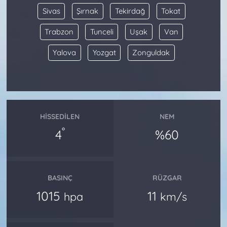
Sivas
Şırnak
Tekirdağ
Tokat
Trabzon
Tunceli
Uşak
Van
Yalova
Yozgat
Zonguldak
HISSEDILEN
NEM
°
4
%60
BASINÇ
RÜZGAR
1015
11
hpa
km/s