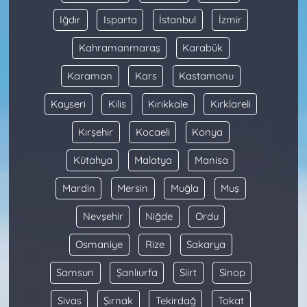
Iğdır
Isparta
İstanbul
İzmir
Kahramanmaraş
Karabük
Karaman
Kars
Kastamonu
Kayseri
Kilis
Kırıkkale
Kırklareli
Kırşehir
Kocaeli
Konya
Kütahya
Malatya
Manisa
Mardin
Mersin
Muğla
Muş
Nevşehir
Niğde
Ordu
Osmaniye
Rize
Sakarya
Samsun
Şanlıurfa
Siirt
Sinop
Sivas
Şırnak
Tekirdağ
Tokat