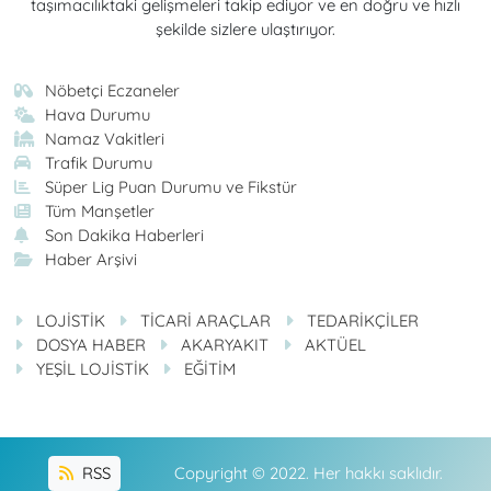
taşımacılıktaki gelişmeleri takip ediyor ve en doğru ve hızlı
şekilde sizlere ulaştırıyor.
Nöbetçi Eczaneler
Hava Durumu
Namaz Vakitleri
Trafik Durumu
Süper Lig Puan Durumu ve Fikstür
Tüm Manşetler
Son Dakika Haberleri
Haber Arşivi
LOJİSTİK
TİCARİ ARAÇLAR
TEDARİKÇİLER
DOSYA HABER
AKARYAKIT
AKTÜEL
YEŞİL LOJİSTİK
EĞİTİM
RSS
Copyright © 2022. Her hakkı saklıdır.