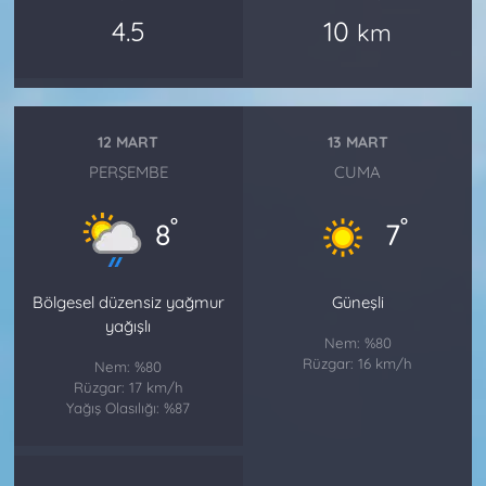
4.5
10
km
12 MART
13 MART
PERŞEMBE
CUMA
°
°
8
7
Bölgesel düzensiz yağmur
Güneşli
yağışlı
Nem: %80
Rüzgar: 16 km/h
Nem: %80
Rüzgar: 17 km/h
Yağış Olasılığı: %87