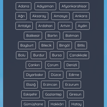
Adana
Adıyaman
Afyonkarahisar
Ağrı
Aksaray
Amasya
Ankara
Antalya
Ardahan
Artvin
Aydın
Balıkesir
Bartın
Batman
Bayburt
Bilecik
Bingöl
Bitlis
Bolu
Burdur
Bursa
Çanakkale
Çankırı
Çorum
Denizli
Diyarbakır
Düzce
Edirne
Elazığ
Erzincan
Erzurum
Eskişehir
Gaziantep
Giresun
Gümüşhane
Hakkâri
Hatay