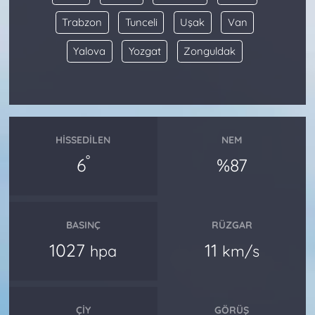
Trabzon
Tunceli
Uşak
Van
Yalova
Yozgat
Zonguldak
HISSEDILEN
NEM
°
6
%87
BASINÇ
RÜZGAR
1027
11
hpa
km/s
ÇIY
GÖRÜŞ