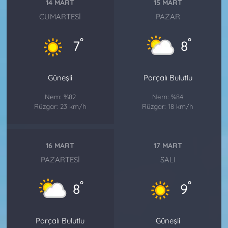
14 MART
15 MART
CUMARTESI
PAZAR
°
°
7
8
Güneşli
Parçalı Bulutlu
Nem: %82
Nem: %84
Rüzgar: 23 km/h
Rüzgar: 18 km/h
16 MART
17 MART
PAZARTESI
SALI
°
°
8
9
Parçalı Bulutlu
Güneşli