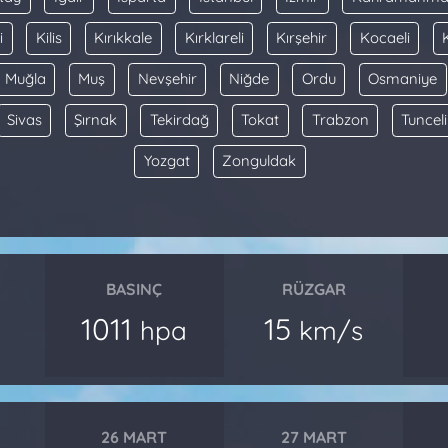
i
Kilis
Kırıkkale
Kırklareli
Kırşehir
Kocaeli
Muğla
Muş
Nevşehir
Niğde
Ordu
Osmaniye
Sivas
Şırnak
Tekirdağ
Tokat
Trabzon
Tunceli
Yozgat
Zonguldak
BASINÇ
RÜZGAR
1011
15
hpa
km/s
26 MART
27 MART