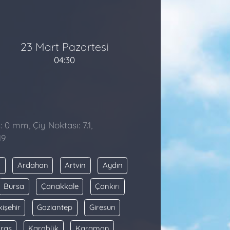
23 Mart Pazartesi
04:30
: 0 mm, Çiy Noktası: 7.1,
19
a
Ardahan
Artvin
Aydın
Bursa
Çanakkale
Çankırı
kişehir
Gaziantep
Giresun
raş
Karabük
Karaman