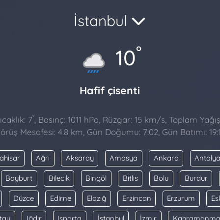
İstanbul
°
10
Hafif çisenti
°
caklık: 7
, Basınç: 1011 hPa, Rüzgar: 15 km/s, Toplam Yağış
örüş Mesafesi: 4.8 km, Gün Doğumu: 7:02, Gün Batımı: 19:
ahisar
Ağrı
Aksaray
Amasya
Ankara
Antaly
Bayburt
Bilecik
Bingöl
Bitlis
Bolu
Burdur
Düzce
Edirne
Elazığ
Erzincan
Erzurum
Es
tay
Iğdır
Isparta
İstanbul
İzmir
Kahramanma