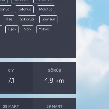
Konya
Kütahya
Malatya
Rize
Sakarya
Samsun
Uşak
Van
Yalova
ÇIY
GÖRÜŞ
7.1
4.8
km
28 MART
29 MART