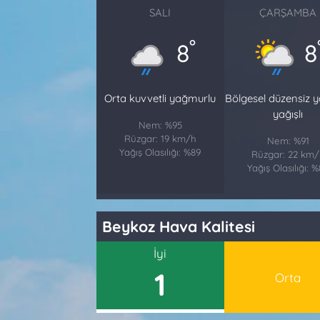
SALI
ÇARŞAMBA
°
8
8
Orta kuvvetli yağmurlu
Bölgesel düzensiz 
yağışlı
Nem: %95
Rüzgar: 19 km/h
Nem: %91
Yağış Olasılığı: %89
Rüzgar: 22 km/
Yağış Olasılığı: 
Beykoz Hava Kalitesi
İyi
1
Orta