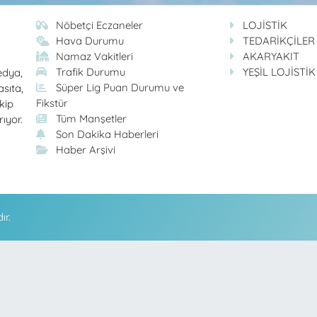
Nöbetçi Eczaneler
LOJİSTİK
Hava Durumu
TEDARİKÇİLER
Namaz Vakitleri
AKARYAKIT
Trafik Durumu
YEŞİL LOJİSTİK
edya,
Süper Lig Puan Durumu ve
asıta,
Fikstür
kip
Tüm Manşetler
rıyor.
Son Dakika Haberleri
Haber Arşivi
ır.