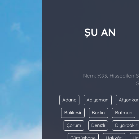
ŞU AN
Nem: %93, Hissedilen Sı
G
Adana
Adıyaman
Afyonkar
Balıkesir
Bartın
Batman
Çorum
Denizli
Diyarbakır
Gümüşhane
Hakkâri
Ha