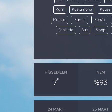
Kars
Kastamonu
Kayser
Manisa
Mardin
Mersin
Şanlıurfa
Siirt
Sinop
HISSEDILEN
NEM
°
7
%93
24 MART
25 MART