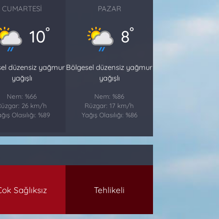
CUMARTESI
PAZAR
°
°
10
8
sel düzensiz yağmur
Bölgesel düzensiz yağmur
yağışlı
yağışlı
Nem: %66
Nem: %86
üzgar: 26 km/h
Rüzgar: 17 km/h
ğış Olasılığı: %89
Yağış Olasılığı: %86
Çok Sağlıksız
Tehlikeli