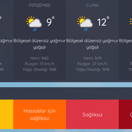
PERŞEMBE
CUMA
°
°
°
9
12
yağmur
Bölgesel düzensiz yağmur
Bölgesel düzensiz yağmur
Bölge
yağışlı
yağışlı
Nem: %80
Nem: %74
h
Rüzgar: 13 km/h
Rüzgar: 27 km/h
R
%88
Yağış Olasılığı: %88
Yağış Olasılığı: %58
Ya
Hassaslar için
Sağlıksız
sağlıksız