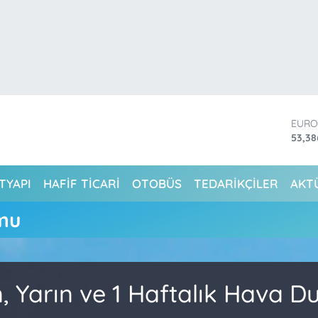
EUR
53,3
STER
61,60
G.AL
6862
TYAPI
HAFİF TİCARİ
OTOBÜS
TEDARİKÇİLER
AKT
BİST
14.59
mu
BITC
79.59
DOL
45,4
 Yarın ve 1 Haftalık Hava 