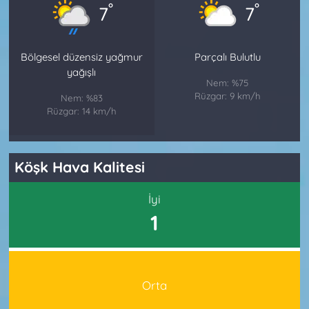
°
°
7
7
Bölgesel düzensiz yağmur
Parçalı Bulutlu
yağışlı
Nem: %75
Rüzgar: 9 km/h
Nem: %83
Rüzgar: 14 km/h
Köşk Hava Kalitesi
İyi
1
Orta