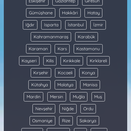
Eskişehir
Gaziantep
Giresun
Gümüşhane
Hakkâri
Hatay
Iğdır
Isparta
İstanbul
İzmir
Kahramanmaraş
Karabük
Karaman
Kars
Kastamonu
Kayseri
Kilis
Kırıkkale
Kırklareli
Kırşehir
Kocaeli
Konya
Kütahya
Malatya
Manisa
Mardin
Mersin
Muğla
Muş
Nevşehir
Niğde
Ordu
Osmaniye
Rize
Sakarya