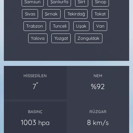
Samsun
Şanlıurfa
Siirt
Sinop
Sivas
Şırnak
Tekirdağ
Tokat
Trabzon
Tunceli
Uşak
Van
Yalova
Yozgat
Zonguldak
HISSEDILEN
NEM
°
7
%92
BASINÇ
RÜZGAR
1003
8
hpa
km/s