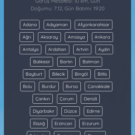
Görüş Mesafesi: 10 km, Gün
Doğumu: 7:12, Gün Batımı: 19:20
Adana
Adıyaman
Afyonkarahisar
Ağrı
Aksaray
Amasya
Ankara
Antalya
Ardahan
Artvin
Aydın
Balıkesir
Bartın
Batman
Bayburt
Bilecik
Bingöl
Bitlis
Bolu
Burdur
Bursa
Çanakkale
Çankırı
Çorum
Denizli
Diyarbakır
Düzce
Edirne
Elazığ
Erzincan
Erzurum