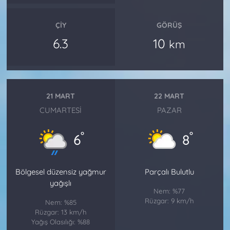
ÇIY
GÖRÜŞ
6.3
10
km
21 MART
22 MART
CUMARTESI
PAZAR
°
°
6
8
Bölgesel düzensiz yağmur
Parçalı Bulutlu
yağışlı
Nem: %77
Rüzgar: 9 km/h
Nem: %85
Rüzgar: 13 km/h
Yağış Olasılığı: %88