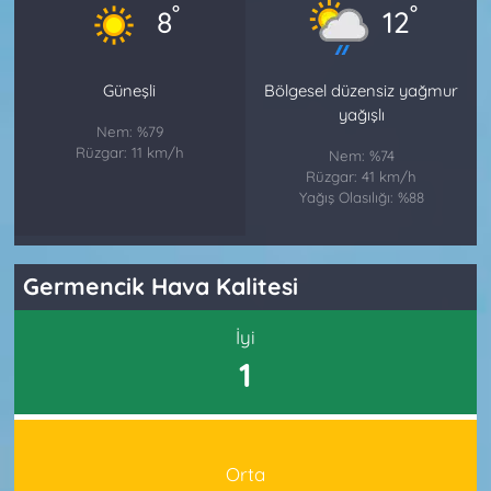
°
°
8
12
Güneşli
Bölgesel düzensiz yağmur
yağışlı
Nem: %79
Rüzgar: 11 km/h
Nem: %74
Rüzgar: 41 km/h
Yağış Olasılığı: %88
Germencik Hava Kalitesi
İyi
1
Orta