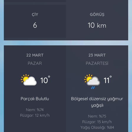
ÇIY
GÖRÜŞ
6
10
km
22 MART
23 MART
PAZAR
PAZARTESI
°
°
10
11
Parçalı Bulutlu
Bölgesel düzensiz yağmur
yağışlı
Nem: %74
Rüzgar: 12 km/h
Nem: %75
Rüzgar: 15 km/h
Yağış Olasılığı: %84