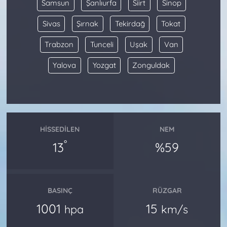
Samsun
Şanlıurfa
Siirt
Sinop
Sivas
Şırnak
Tekirdağ
Tokat
Trabzon
Tunceli
Uşak
Van
Yalova
Yozgat
Zonguldak
HISSEDILEN
NEM
°
13
%59
BASINÇ
RÜZGAR
1001
15
hpa
km/s