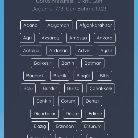
Görüş Mesafesi: 10 km, Gün
Doğumu: 7:13, Gün Batımı: 19:23
Adana
Adıyaman
Afyonkarahisar
Ağrı
Aksaray
Amasya
Ankara
Antalya
Ardahan
Artvin
Aydın
Balıkesir
Bartın
Batman
Bayburt
Bilecik
Bingöl
Bitlis
Bolu
Burdur
Bursa
Çanakkale
Çankırı
Çorum
Denizli
Diyarbakır
Düzce
Edirne
Elazığ
Erzincan
Erzurum