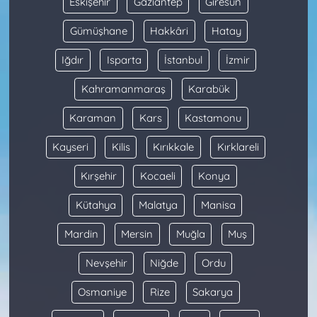
Eskişehir
Gaziantep
Giresun
Gümüşhane
Hakkâri
Hatay
Iğdır
Isparta
İstanbul
İzmir
Kahramanmaraş
Karabük
Karaman
Kars
Kastamonu
Kayseri
Kilis
Kırıkkale
Kırklareli
Kırşehir
Kocaeli
Konya
Kütahya
Malatya
Manisa
Mardin
Mersin
Muğla
Muş
Nevşehir
Niğde
Ordu
Osmaniye
Rize
Sakarya