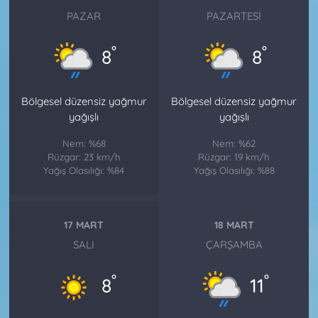
PAZAR
PAZARTESI
°
°
8
8
Bölgesel düzensiz yağmur
Bölgesel düzensiz yağmur
yağışlı
yağışlı
Nem: %68
Nem: %62
Rüzgar: 23 km/h
Rüzgar: 19 km/h
Yağış Olasılığı: %84
Yağış Olasılığı: %88
17 MART
18 MART
SALI
ÇARŞAMBA
°
°
8
11