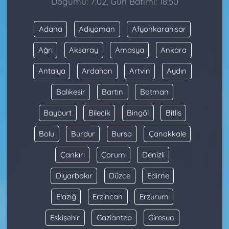
Doğumu: 7:02, Gün Batımı: 18:50
Adana
Adıyaman
Afyonkarahisar
Ağrı
Aksaray
Amasya
Ankara
Antalya
Ardahan
Artvin
Aydın
Balıkesir
Bartın
Batman
Bayburt
Bilecik
Bingöl
Bitlis
Bolu
Burdur
Bursa
Çanakkale
Çankırı
Çorum
Denizli
Diyarbakır
Düzce
Edirne
Elazığ
Erzincan
Erzurum
Eskişehir
Gaziantep
Giresun