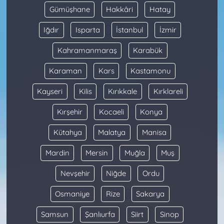
Gümüşhane
Hakkâri
Hatay
Iğdır
Isparta
İstanbul
İzmir
Kahramanmaraş
Karabük
Karaman
Kars
Kastamonu
Kayseri
Kilis
Kırıkkale
Kırklareli
Kırşehir
Kocaeli
Konya
Kütahya
Malatya
Manisa
Mardin
Mersin
Muğla
Muş
Nevşehir
Niğde
Ordu
Osmaniye
Rize
Sakarya
Samsun
Şanlıurfa
Siirt
Sinop