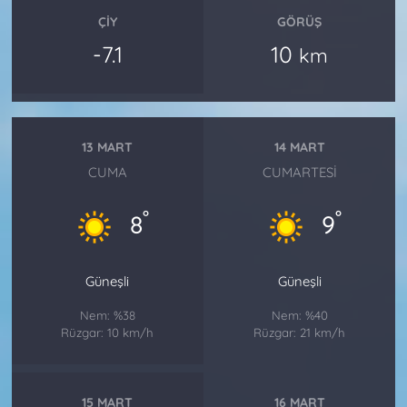
ÇIY
GÖRÜŞ
-7.1
10
km
13 MART
14 MART
CUMA
CUMARTESI
°
°
8
9
Güneşli
Güneşli
Nem: %38
Nem: %40
Rüzgar: 10 km/h
Rüzgar: 21 km/h
15 MART
16 MART