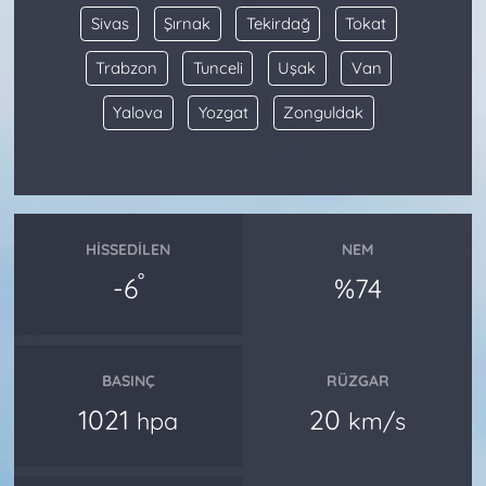
Sivas
Şırnak
Tekirdağ
Tokat
Trabzon
Tunceli
Uşak
Van
Yalova
Yozgat
Zonguldak
HISSEDILEN
NEM
°
-6
%74
BASINÇ
RÜZGAR
1021
20
hpa
km/s