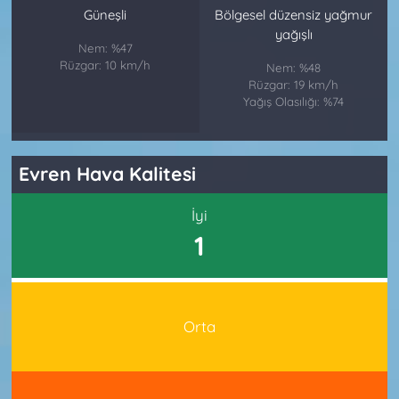
Güneşli
Bölgesel düzensiz yağmur
yağışlı
Nem: %47
Rüzgar: 10 km/h
Nem: %48
Rüzgar: 19 km/h
Yağış Olasılığı: %74
Evren Hava Kalitesi
İyi
1
Orta