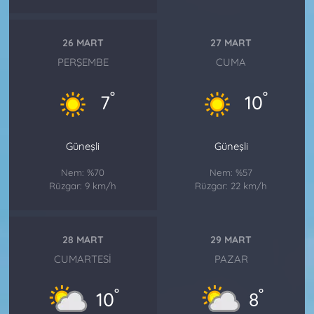
26 MART
27 MART
PERŞEMBE
CUMA
°
°
7
10
Güneşli
Güneşli
Nem: %70
Nem: %57
Rüzgar: 9 km/h
Rüzgar: 22 km/h
28 MART
29 MART
CUMARTESI
PAZAR
°
°
10
8