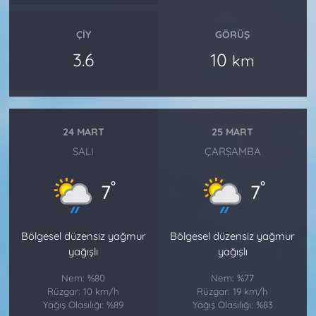
ÇIY
GÖRÜŞ
3.6
10
km
24 MART
25 MART
SALI
ÇARŞAMBA
°
°
7
7
Bölgesel düzensiz yağmur
Bölgesel düzensiz yağmur
yağışlı
yağışlı
Nem: %80
Nem: %77
Rüzgar: 10 km/h
Rüzgar: 19 km/h
Yağış Olasılığı: %89
Yağış Olasılığı: %83