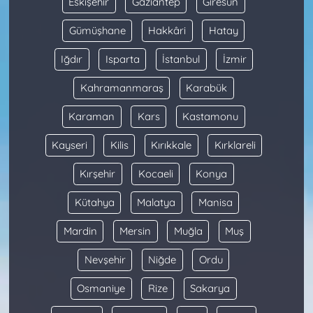
Eskişehir
Gaziantep
Giresun
Gümüşhane
Hakkâri
Hatay
Iğdır
Isparta
İstanbul
İzmir
Kahramanmaraş
Karabük
Karaman
Kars
Kastamonu
Kayseri
Kilis
Kırıkkale
Kırklareli
Kırşehir
Kocaeli
Konya
Kütahya
Malatya
Manisa
Mardin
Mersin
Muğla
Muş
Nevşehir
Niğde
Ordu
Osmaniye
Rize
Sakarya