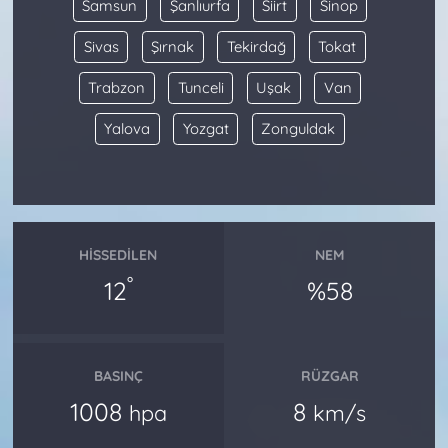
Samsun
Şanlıurfa
Siirt
Sinop
Sivas
Şırnak
Tekirdağ
Tokat
Trabzon
Tunceli
Uşak
Van
Yalova
Yozgat
Zonguldak
HISSEDILEN
NEM
°
12
%58
BASINÇ
RÜZGAR
1008
8
hpa
km/s