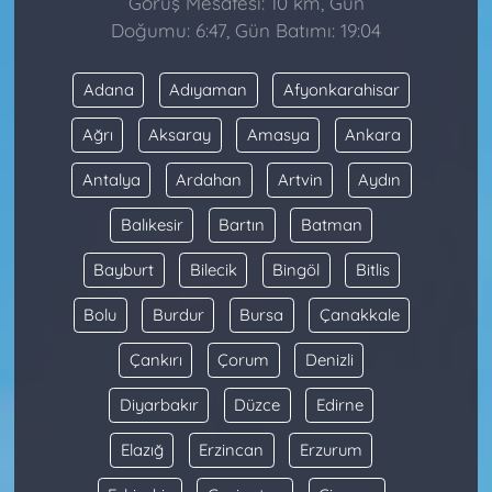
Görüş Mesafesi: 10 km, Gün
Doğumu: 6:47, Gün Batımı: 19:04
Adana
Adıyaman
Afyonkarahisar
Ağrı
Aksaray
Amasya
Ankara
Antalya
Ardahan
Artvin
Aydın
Balıkesir
Bartın
Batman
Bayburt
Bilecik
Bingöl
Bitlis
Bolu
Burdur
Bursa
Çanakkale
Çankırı
Çorum
Denizli
Diyarbakır
Düzce
Edirne
Elazığ
Erzincan
Erzurum