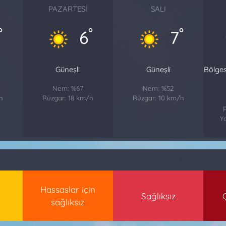
PAZARTESI
SALI
°
°
°
6
7
Güneşli
Güneşli
Bölge
Nem: %67
Nem: %52
h
Rüzgar: 18 km/h
Rüzgar: 10 km/h
Ya
Hassaslar için
Sağlıksız
sağlıksız