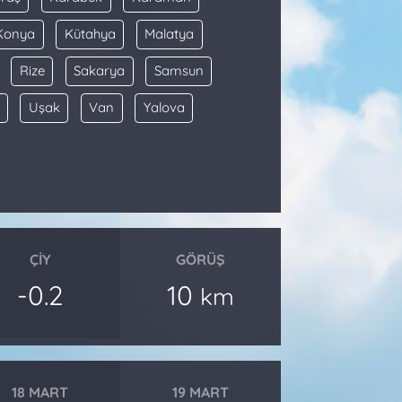
Konya
Kütahya
Malatya
Rize
Sakarya
Samsun
Uşak
Van
Yalova
ÇIY
GÖRÜŞ
-0.2
10
km
18 MART
19 MART