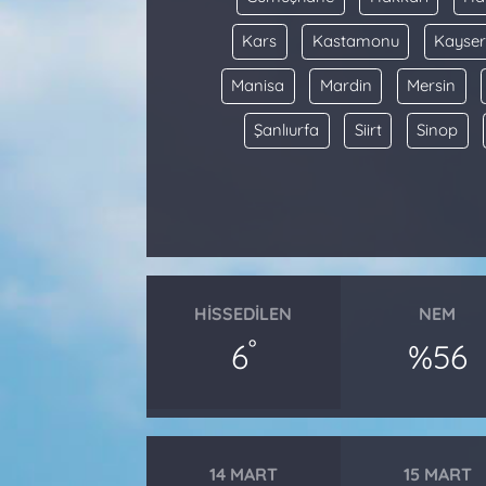
Kars
Kastamonu
Kayser
Manisa
Mardin
Mersin
Şanlıurfa
Siirt
Sinop
HISSEDILEN
NEM
°
6
%56
14 MART
15 MART