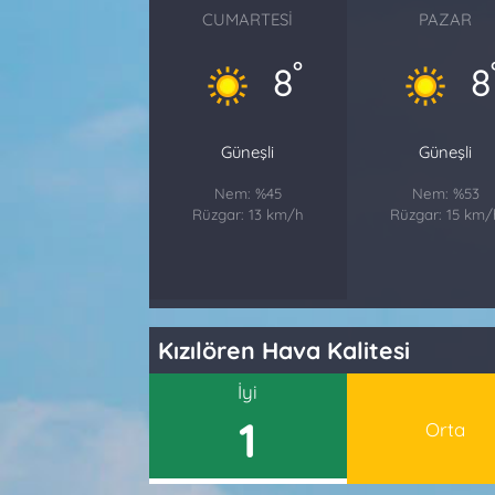
CUMARTESI
PAZAR
°
8
8
Güneşli
Güneşli
Nem: %45
Nem: %53
Rüzgar: 13 km/h
Rüzgar: 15 km/
Kızılören Hava Kalitesi
İyi
1
Orta