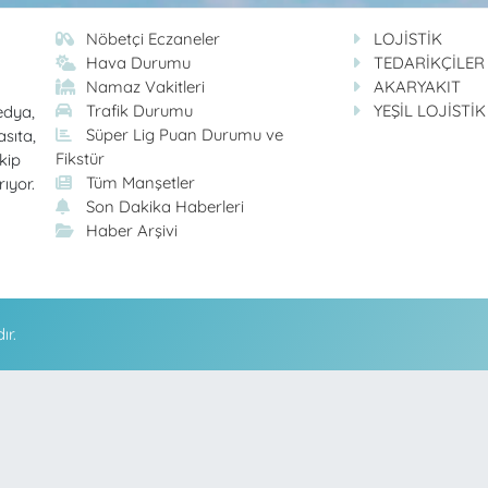
Nöbetçi Eczaneler
LOJİSTİK
Hava Durumu
TEDARİKÇİLER
Namaz Vakitleri
AKARYAKIT
Trafik Durumu
YEŞİL LOJİSTİK
edya,
Süper Lig Puan Durumu ve
asıta,
Fikstür
kip
Tüm Manşetler
rıyor.
Son Dakika Haberleri
Haber Arşivi
ır.