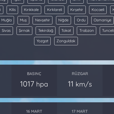
i
Kilis
Kırıkkale
Kırklareli
Kırşehir
Kocaeli
Muğla
Muş
Nevşehir
Niğde
Ordu
Osmaniye
Sivas
Şırnak
Tekirdağ
Tokat
Trabzon
Tunceli
Yozgat
Zonguldak
BASINÇ
RÜZGAR
1017
11
hpa
km/s
16 MART
17 MART