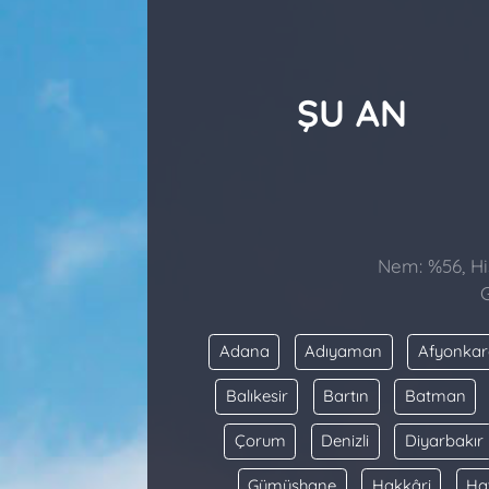
ŞU AN
Nem: %56, His
G
Adana
Adıyaman
Afyonkar
Balıkesir
Bartın
Batman
Çorum
Denizli
Diyarbakır
Gümüşhane
Hakkâri
Ha