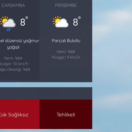
ÇARŞAMBA
PERŞEMBE
°
°
8
8
sel düzensiz yağmur
Parçalı Bulutlu
yağışlı
Nem: %68
Rüzgar: 9 km/h
Nem: %64
Rüzgar: 10 km/h
ğış Olasılığı: %68
Çok Sağlıksız
Tehlikeli