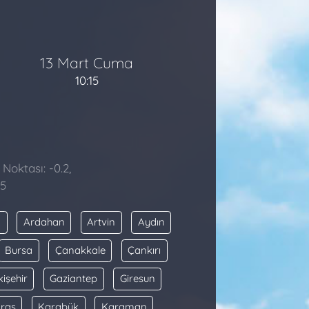
13 Mart Cuma
10:15
Noktası: -0.2,
05
a
Ardahan
Artvin
Aydın
Bursa
Çanakkale
Çankırı
kişehir
Gaziantep
Giresun
raş
Karabük
Karaman