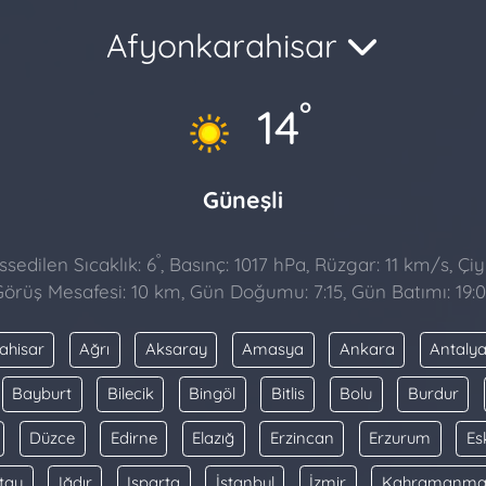
Afyonkarahisar
°
14
Güneşli
°
sedilen Sıcaklık: 6
, Basınç: 1017 hPa, Rüzgar: 11 km/s, Çiy 
örüş Mesafesi: 10 km, Gün Doğumu: 7:15, Gün Batımı: 19:
ahisar
Ağrı
Aksaray
Amasya
Ankara
Antaly
Bayburt
Bilecik
Bingöl
Bitlis
Bolu
Burdur
Düzce
Edirne
Elazığ
Erzincan
Erzurum
Es
tay
Iğdır
Isparta
İstanbul
İzmir
Kahramanma