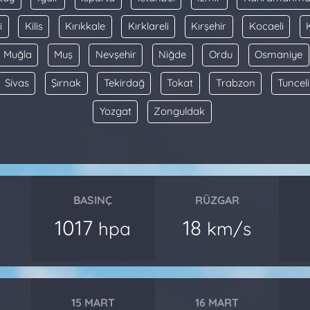
i
Kilis
Kırıkkale
Kırklareli
Kırşehir
Kocaeli
Muğla
Muş
Nevşehir
Niğde
Ordu
Osmaniye
Sivas
Şırnak
Tekirdağ
Tokat
Trabzon
Tunceli
Yozgat
Zonguldak
BASINÇ
RÜZGAR
1017
18
hpa
km/s
15 MART
16 MART