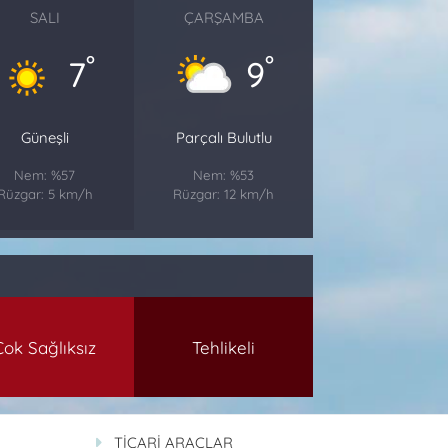
SALI
ÇARŞAMBA
°
°
7
9
Güneşli
Parçalı Bulutlu
Nem: %57
Nem: %53
Rüzgar: 5 km/h
Rüzgar: 12 km/h
Çok Sağlıksız
Tehlikeli
TİCARİ ARAÇLAR