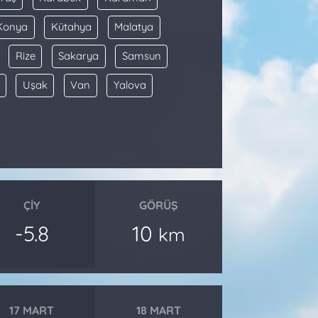
Konya
Kütahya
Malatya
Rize
Sakarya
Samsun
Uşak
Van
Yalova
ÇIY
GÖRÜŞ
-5.8
10
km
17 MART
18 MART