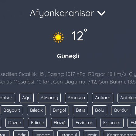
Afyonkarahisar
°
12
Güneşli
°
sedilen Sıcaklık: 15
, Basınç: 1017 hPa, Rüzgar: 18 km/s, Çiy
örüş Mesafesi: 10 km, Gün Doğumu: 7:12, Gün Batımı: 18:5
ahisar
Ağrı
Aksaray
Amasya
Ankara
Antaly
Bayburt
Bilecik
Bingöl
Bitlis
Bolu
Burdur
Düzce
Edirne
Elazığ
Erzincan
Erzurum
Es
tay
Iğdır
Isparta
İstanbul
İzmir
Kahramanma