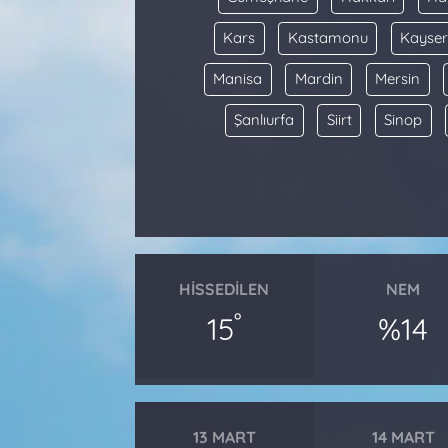
Kars
Kastamonu
Kayser
Manisa
Mardin
Mersin
Şanlıurfa
Siirt
Sinop
HISSEDILEN
NEM
°
15
%14
13 MART
14 MART