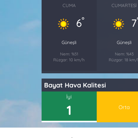
CUMA
CUMARTESI
°
6
7
Güneşli
Güneşli
Nem: %51
Nem: %43
Rüzgar: 10 km/h
Rüzgar: 18 km/
Bayat Hava Kalitesi
İyi
1
Orta