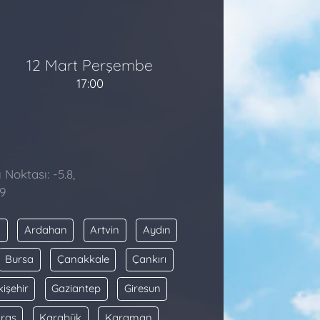
12 Mart Perşembe
17:00
 Noktası: -5.8,
9
a
Ardahan
Artvin
Aydın
Bursa
Çanakkale
Çankırı
kişehir
Gaziantep
Giresun
raş
Karabük
Karaman