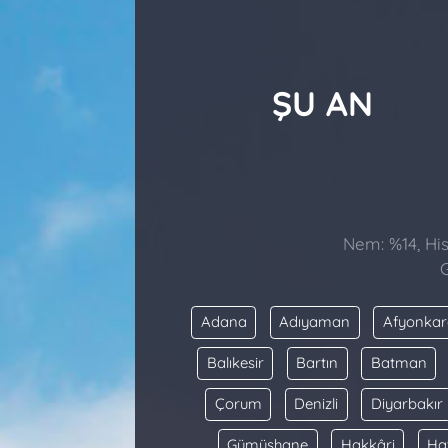
ŞU AN
Nem: %14, His
G
Adana
Adıyaman
Afyonkar
Balıkesir
Bartın
Batman
Çorum
Denizli
Diyarbakır
Gümüşhane
Hakkâri
Ha