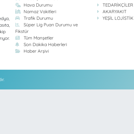
Hava Durumu
TEDARİKÇİLER
Namaz Vakitleri
AKARYAKIT
Trafik Durumu
YEŞİL LOJİSTİK
edya,
Süper Lig Puan Durumu ve
asıta,
Fikstür
kip
Tüm Manşetler
rıyor.
Son Dakika Haberleri
Haber Arşivi
ır.