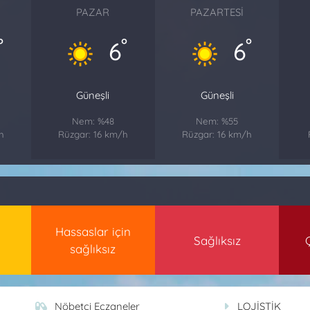
PAZAR
PAZARTESI
°
°
°
6
6
Güneşli
Güneşli
Nem: %48
Nem: %55
h
Rüzgar: 16 km/h
Rüzgar: 16 km/h
Hassaslar için
Sağlıksız
sağlıksız
Nöbetçi Eczaneler
LOJİSTİK