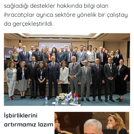
sağladığı destekler hakkında bilgi alan
ihracatçılar ayrıca sektöre yönelik bir çalıştay
da gerçekleştirildi.
İşbirliklerini
artırmamız lazım