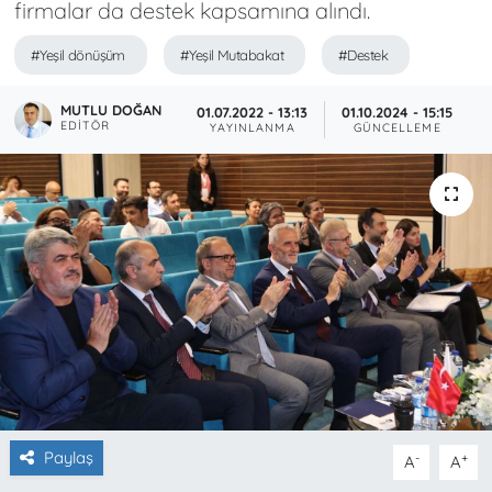
firmalar da destek kapsamına alındı.
#Yeşil dönüşüm
#Yeşil Mutabakat
#Destek
MUTLU DOĞAN
01.07.2022 - 13:13
01.10.2024 - 15:15
EDITÖR
YAYINLANMA
GÜNCELLEME
Paylaş
-
+
A
A