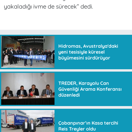
yakaladığı ivme de sürecek” dedi.
Hidromas, Avustralya'daki
yeni tesisiyle küresel
büyümesini sürdürüyor
TREDER, Karayolu Can
Güvenliği Arama Konferansı
düzenledi
Çobanpınar’ın Kasa tercihi
Reis Treyler oldu