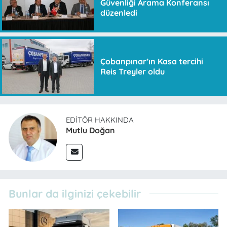
Güvenliği Arama Konferansı
düzenledi
Çobanpınar’ın Kasa tercihi
Reis Treyler oldu
EDITÖR HAKKINDA
Mutlu Doğan
Bunlar da ilginizi çekebilir