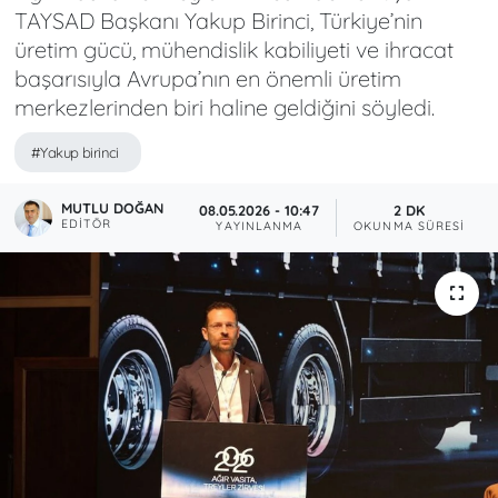
TAYSAD Başkanı Yakup Birinci, Türkiye’nin
üretim gücü, mühendislik kabiliyeti ve ihracat
başarısıyla Avrupa’nın en önemli üretim
merkezlerinden biri haline geldiğini söyledi.
#Yakup birinci
MUTLU DOĞAN
08.05.2026 - 10:47
2 DK
EDITÖR
YAYINLANMA
OKUNMA SÜRESI