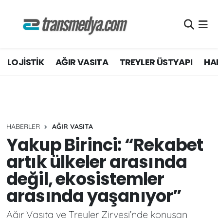
LOJİSTİK
Nöbetçi Eczaneler
LOJİSTİK
AĞIR VASITA
TREYLER ÜSTYAPI
HAF
TİCARİ ARAÇLAR
Hava Durumu
TEDARİKÇİLER
Namaz Vakitleri
DOSYA HABER
Trafik Durumu
HABERLER
AĞIR VASITA
AKARYAKIT
Süper Lig Puan Durumu ve Fikstür
Yakup Birinci: “Rekabet
artık ülkeler arasında
AKTÜEL
Tüm Manşetler
değil, ekosistemler
YEŞİL LOJİSTİK
Son Dakika Haberleri
arasında yaşanıyor”
EĞİTİM
Haber Arşivi
Ağır Vasıta ve Treyler Zirvesi’nde konuşan