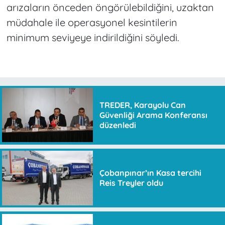
arızaların önceden öngörülebildiğini, uzaktan
müdahale ile operasyonel kesintilerin
minimum seviyeye indirildiğini söyledi.
TREDER, Karayolu Can
Güvenliği Arama Konferansı
düzenledi
Çobanpınar’ın Kasa tercihi
Reis Treyler oldu