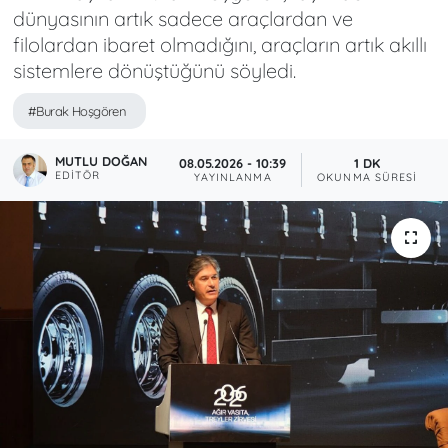
dünyasının artık sadece araçlardan ve
filolardan ibaret olmadığını, araçların artık akıllı
sistemlere dönüştüğünü söyledi.
#Burak Hoşgören
MUTLU DOĞAN
08.05.2026 - 10:39
1 DK
EDITÖR
YAYINLANMA
OKUNMA SÜRESI