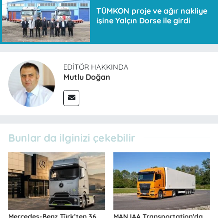
TÜMKON proje ve ağır nakliye
işine Yalçın Dorse ile girdi
EDITÖR HAKKINDA
Mutlu Doğan
Bunlar da ilginizi çekebilir
Mercedes-Benz Türk’ten 36
MAN IAA Transportation'da