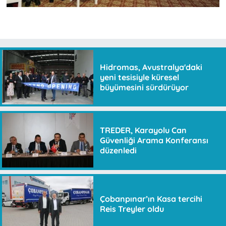
Hidromas, Avustralya'daki
yeni tesisiyle küresel
büyümesini sürdürüyor
TREDER, Karayolu Can
Güvenliği Arama Konferansı
düzenledi
Çobanpınar’ın Kasa tercihi
Reis Treyler oldu