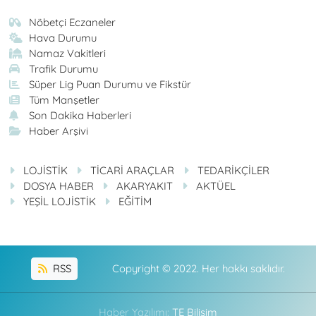
Nöbetçi Eczaneler
Hava Durumu
Namaz Vakitleri
Trafik Durumu
Süper Lig Puan Durumu ve Fikstür
Tüm Manşetler
Son Dakika Haberleri
Haber Arşivi
LOJİSTİK
TİCARİ ARAÇLAR
TEDARİKÇİLER
DOSYA HABER
AKARYAKIT
AKTÜEL
YEŞİL LOJİSTİK
EĞİTİM
RSS
Copyright © 2022. Her hakkı saklıdır.
Haber Yazılımı:
TE Bilişim