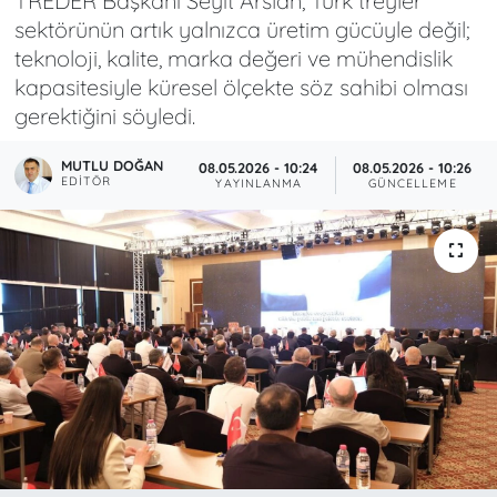
TREDER Başkanı Seyit Arslan, Türk treyler
sektörünün artık yalnızca üretim gücüyle değil;
teknoloji, kalite, marka değeri ve mühendislik
kapasitesiyle küresel ölçekte söz sahibi olması
gerektiğini söyledi.
MUTLU DOĞAN
08.05.2026 - 10:24
08.05.2026 - 10:26
EDITÖR
YAYINLANMA
GÜNCELLEME