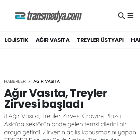
LOJİSTİK
Nöbetçi Eczaneler
LOJİSTİK
AĞIR VASITA
TREYLER ÜSTYAPI
HAF
TİCARİ ARAÇLAR
Hava Durumu
TEDARİKÇİLER
Namaz Vakitleri
DOSYA HABER
Trafik Durumu
HABERLER
AĞIR VASITA
AKARYAKIT
Süper Lig Puan Durumu ve Fikstür
Ağır Vasıta, Treyler
Zirvesi başladı
AKTÜEL
Tüm Manşetler
8.Ağır Vasıta, Treyler Zirvesi Crowne Plaza
YEŞİL LOJİSTİK
Son Dakika Haberleri
Asia’da sektörün önde gelen temsilcilerini bir
araya getirdi. Zirvenin açılış konuşmasını yapan
EĞİTİM
Haber Arşivi