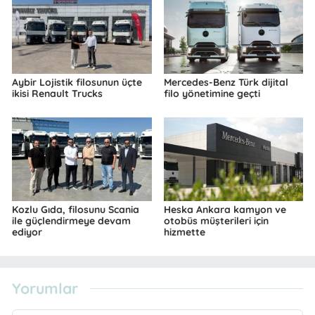
Aybir Lojistik filosunun üçte
Mercedes-Benz Türk dijital
ikisi Renault Trucks
filo yönetimine geçti
Kozlu Gıda, filosunu Scania
Heska Ankara kamyon ve
ile güçlendirmeye devam
otobüs müşterileri için
ediyor
hizmette
Yorumlar