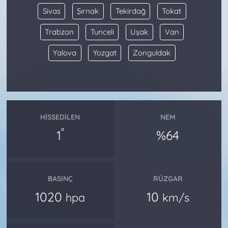
Sivas
Şırnak
Tekirdağ
Tokat
Trabzon
Tunceli
Uşak
Van
Yalova
Yozgat
Zonguldak
HISSEDILEN
NEM
°
1
%64
BASINÇ
RÜZGAR
1020
10
hpa
km/s