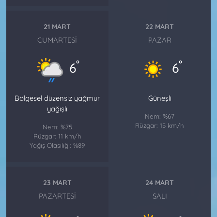
21 MART
22 MART
CUMARTESI
PAZAR
°
°
6
6
Bölgesel düzensiz yağmur
Güneşli
yağışlı
Nem: %67
Rüzgar: 15 km/h
Nem: %75
Rüzgar: 11 km/h
Yağış Olasılığı: %89
23 MART
24 MART
PAZARTESI
SALI