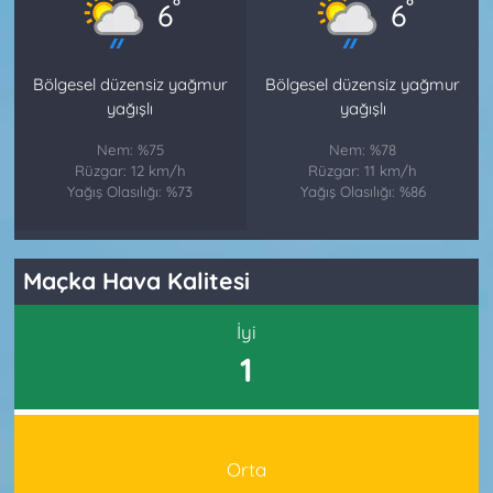
°
°
6
6
Bölgesel düzensiz yağmur
Bölgesel düzensiz yağmur
yağışlı
yağışlı
Nem: %75
Nem: %78
Rüzgar: 12 km/h
Rüzgar: 11 km/h
Yağış Olasılığı: %73
Yağış Olasılığı: %86
Maçka Hava Kalitesi
İyi
1
Orta