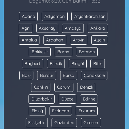
Doğumu: 6:29, Gün Batımı: 18:32
Adana
Adıyaman
Afyonkarahisar
Ağrı
Aksaray
Amasya
Ankara
Antalya
Ardahan
Artvin
Aydın
Balıkesir
Bartın
Batman
Bayburt
Bilecik
Bingöl
Bitlis
Bolu
Burdur
Bursa
Çanakkale
Çankırı
Çorum
Denizli
Diyarbakır
Düzce
Edirne
Elazığ
Erzincan
Erzurum
Eskişehir
Gaziantep
Giresun