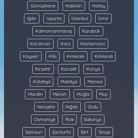
Gümüşhane
Hakkâri
Hatay
Iğdır
Isparta
İstanbul
İzmir
Kahramanmaraş
Karabük
Karaman
Kars
Kastamonu
Kayseri
Kilis
Kırıkkale
Kırklareli
Kırşehir
Kocaeli
Konya
Kütahya
Malatya
Manisa
Mardin
Mersin
Muğla
Muş
Nevşehir
Niğde
Ordu
Osmaniye
Rize
Sakarya
Samsun
Şanlıurfa
Siirt
Sinop