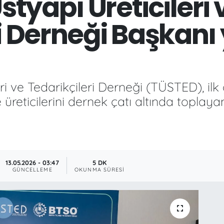
styapı Üreticileri 
i Derneği Başkanı
eri ve Tedarikçileri Derneği (TÜSTED), ilk
e üreticilerini dernek çatı altında toplay
13.05.2026 - 03:47
5 DK
GÜNCELLEME
OKUNMA SÜRESI