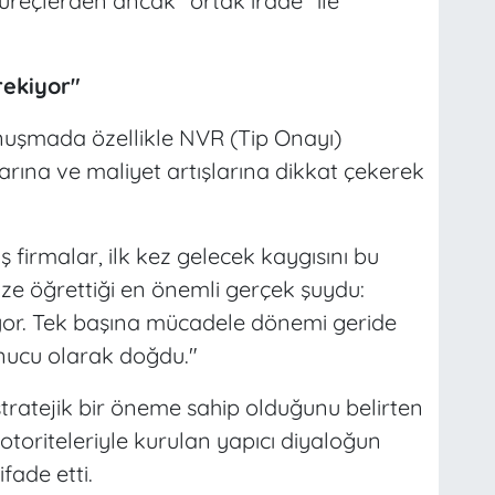
süreçlerden ancak "ortak irade" ile
rekiyor"
nuşmada özellikle NVR (Tip Onayı)
rına ve maliyet artışlarına dikkat çekerek
 firmalar, ilk kez gelecek kaygısını bu
bize öğrettiği en önemli gerçek şuydu:
iyor. Tek başına mücadele dönemi geride
onucu olarak doğdu."
stratejik bir öneme sahip olduğunu belirten
 otoriteleriyle kurulan yapıcı diyaloğun
fade etti.