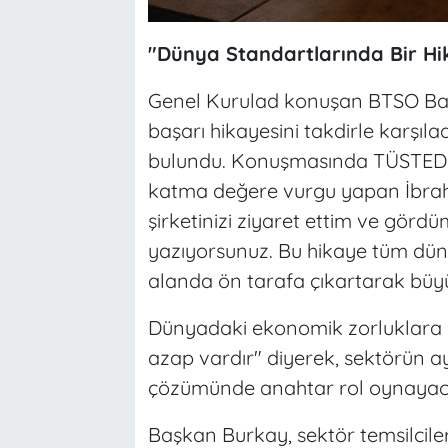
"Dünya Standartlarında Bir Hi
Genel Kurulad konuşan BTSO Baş
başarı hikayesini takdirle karşıladı
bulundu. Konuşmasında TÜSTED ü
katma değere vurgu yapan İbrahim
şirketinizi ziyaret ettim ve gördü
yazıyorsunuz. Bu hikaye tüm dünya
alanda ön tarafa çıkartarak büyü
Dünyadaki ekonomik zorluklara de
azap vardır" diyerek, sektörün ay
çözümünde anahtar rol oynayacağı
Başkan Burkay, sektör temsilcile