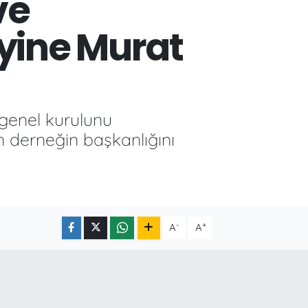
ve
 yine Murat
 genel kurulunu
an derneğin başkanlığını
-
+
A
A