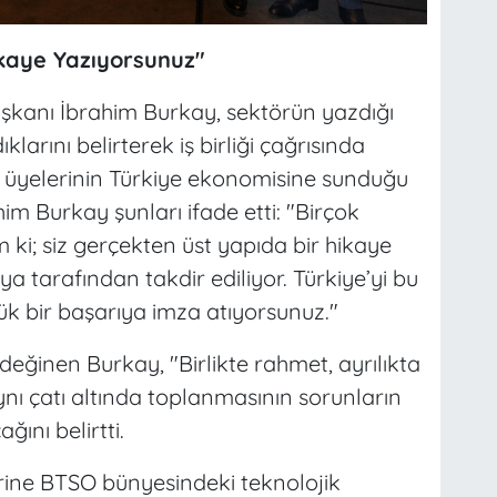
kaye Yazıyorsunuz"
kanı İbrahim Burkay, sektörün yazdığı
klarını belirterek iş birliği çağrısında
yelerinin Türkiye ekonomisine sunduğu
 Burkay şunları ifade etti: "Birçok
m ki; siz gerçekten üst yapıda bir hikaye
 tarafından takdir ediliyor. Türkiye’yi bu
k bir başarıya imza atıyorsunuz."
ğinen Burkay, "Birlikte rahmet, ayrılıkta
nı çatı altında toplanmasının sorunların
nı belirtti.
rine BTSO bünyesindeki teknolojik