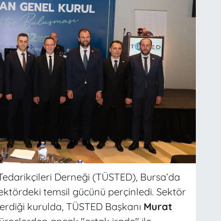
e Tedarikçileri Derneği (TÜSTED), Bursa’da
sektördeki temsil gücünü perçinledi. Sektör
terdiği kurulda, TÜSTED Başkanı
Murat