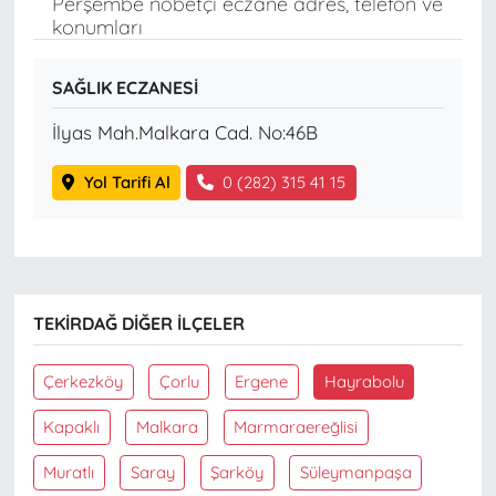
Perşembe nöbetçi eczane adres, telefon ve
konumları
SAĞLIK ECZANESİ
İlyas Mah.Malkara Cad. No:46B
Yol Tarifi Al
0 (282) 315 41 15
TEKIRDAĞ DIĞER İLÇELER
Çerkezköy
Çorlu
Ergene
Hayrabolu
Kapaklı
Malkara
Marmaraereğlisi
Muratlı
Saray
Şarköy
Süleymanpaşa