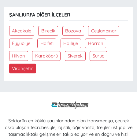
ŞANLIURFA DIĞER İLÇELER
Akçakale
Birecik
Bozova
Ceylanpınar
Eyyübiye
Halfeti
Haliliye
Harran
Hilvan
Karaköprü
Siverek
Suruç
Viranşehir
Sektörün en köklü yayınlarından olan transmedya, çeyrek
asra ulaşan tecrübesiyle; lojistik, ağır vasıta, treyler üstyapı ve
taşımacılıktaki gelişmeleri takip ediyor ve en doğru ve hızlı