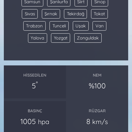
Samsun
Şanlıurfa
Siirt
Sinop
Sivas
Şırnak
Tekirdağ
Tokat
Trabzon
Tunceli
Uşak
Van
Yalova
Yozgat
Zonguldak
HISSEDILEN
NEM
°
5
%100
BASINÇ
RÜZGAR
1005
8
hpa
km/s