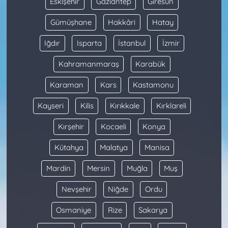
Eskişehir
Gaziantep
Giresun
Gümüşhane
Hakkâri
Hatay
Iğdır
Isparta
İstanbul
İzmir
Kahramanmaraş
Karabük
Karaman
Kars
Kastamonu
Kayseri
Kilis
Kırıkkale
Kırklareli
Kırşehir
Kocaeli
Konya
Kütahya
Malatya
Manisa
Mardin
Mersin
Muğla
Muş
Nevşehir
Niğde
Ordu
Osmaniye
Rize
Sakarya