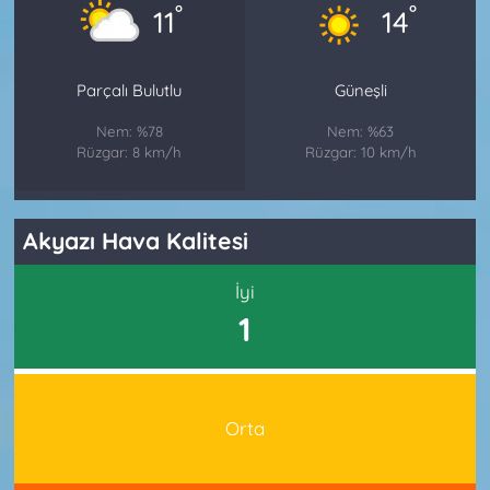
°
°
11
14
Parçalı Bulutlu
Güneşli
Nem: %78
Nem: %63
Rüzgar: 8 km/h
Rüzgar: 10 km/h
Akyazı Hava Kalitesi
İyi
1
Orta