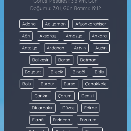
Görüş Mesafesi: 3.8 km, Gün
Doğumu: 7:01, Gün Batımı: 19:12
Adana
Adıyaman
Afyonkarahisar
Ağrı
Aksaray
Amasya
Ankara
Antalya
Ardahan
Artvin
Aydın
Balıkesir
Bartın
Batman
Bayburt
Bilecik
Bingöl
Bitlis
Bolu
Burdur
Bursa
Çanakkale
Çankırı
Çorum
Denizli
Diyarbakır
Düzce
Edirne
Elazığ
Erzincan
Erzurum