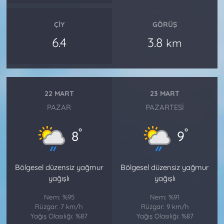
ÇIY
GÖRÜŞ
6.4
3.8
km
22 MART
23 MART
PAZAR
PAZARTESI
°
°
8
9
Bölgesel düzensiz yağmur
Bölgesel düzensiz yağmur
yağışlı
yağışlı
Nem: %95
Nem: %91
Rüzgar: 7 km/h
Rüzgar: 9 km/h
Yağış Olasılığı: %87
Yağış Olasılığı: %87