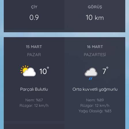
ÇIY
GÖRÜŞ
0.9
10
km
15 MART
16 MART
PAZAR
PAZARTESI
°
°
10
7
Parçalı Bulutlu
Orta kuvvetli yağmurlu
Nem: %67
Nem: %89
Rüzgar: 12 km/h
Rüzgar: 12 km/h
Yağış Olasılığı: %83