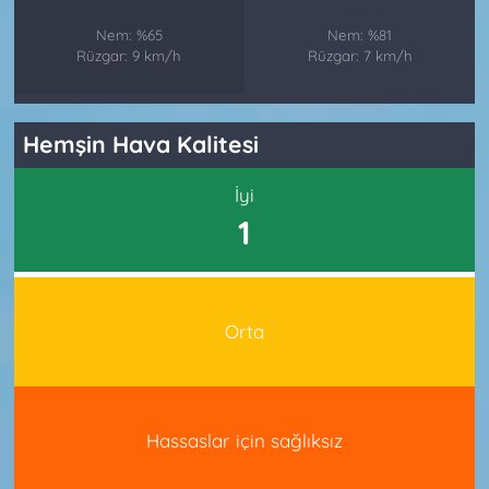
Nem: %65
Nem: %81
Rüzgar: 9 km/h
Rüzgar: 7 km/h
Hemşin Hava Kalitesi
İyi
1
Orta
Hassaslar için sağlıksız