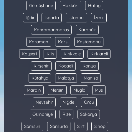
Gümüşhane
Hakkâri
Hatay
Iğdır
Isparta
İstanbul
İzmir
Kahramanmaraş
Karabük
Karaman
Kars
Kastamonu
Kayseri
Kilis
Kırıkkale
Kırklareli
Kırşehir
Kocaeli
Konya
Kütahya
Malatya
Manisa
Mardin
Mersin
Muğla
Muş
Nevşehir
Niğde
Ordu
Osmaniye
Rize
Sakarya
Samsun
Şanlıurfa
Siirt
Sinop