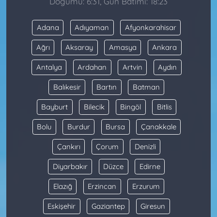
Doğumu: 6:31, Gün Batımı: 18:23
Adana
Adıyaman
Afyonkarahisar
Ağrı
Aksaray
Amasya
Ankara
Antalya
Ardahan
Artvin
Aydın
Balıkesir
Bartın
Batman
Bayburt
Bilecik
Bingöl
Bitlis
Bolu
Burdur
Bursa
Çanakkale
Çankırı
Çorum
Denizli
Diyarbakır
Düzce
Edirne
Elazığ
Erzincan
Erzurum
Eskişehir
Gaziantep
Giresun