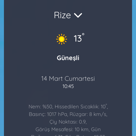
Rize
°
13
Güneşli
14 Mart Cumartesi
10:45
°
Nem: %50, Hissedilen Sıcaklık: 10
,
Basınç: 1017 hPa, Rüzgar: 8 km/s,
Çiy Noktası: 0.9,
Görüş Mesafesi: 10 km, Gün