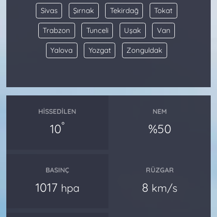
Sivas
Şırnak
Tekirdağ
Tokat
Trabzon
Tunceli
Uşak
Van
Yalova
Yozgat
Zonguldak
HISSEDILEN
NEM
°
10
%50
BASINÇ
RÜZGAR
1017
8
hpa
km/s