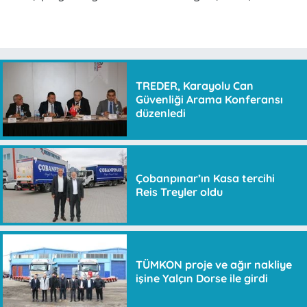
TREDER, Karayolu Can
Güvenliği Arama Konferansı
düzenledi
Çobanpınar’ın Kasa tercihi
Reis Treyler oldu
TÜMKON proje ve ağır nakliye
işine Yalçın Dorse ile girdi