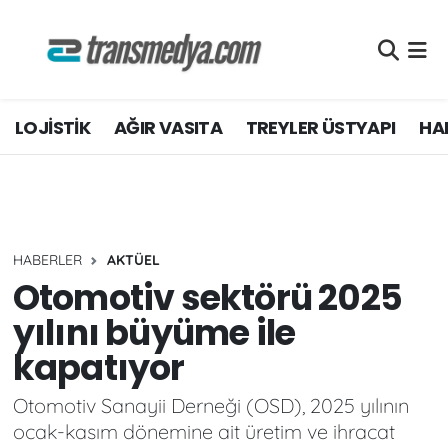
LOJİSTİK
Nöbetçi Eczaneler
LOJİSTİK
AĞIR VASITA
TREYLER ÜSTYAPI
HAF
TİCARİ ARAÇLAR
Hava Durumu
TEDARİKÇİLER
Namaz Vakitleri
DOSYA HABER
Trafik Durumu
HABERLER
AKTÜEL
AKARYAKIT
Süper Lig Puan Durumu ve Fikstür
Otomotiv sektörü 2025
yılını büyüme ile
AKTÜEL
Tüm Manşetler
kapatıyor
YEŞİL LOJİSTİK
Son Dakika Haberleri
Otomotiv Sanayii Derneği (OSD), 2025 yılının
ocak-kasım dönemine ait üretim ve ihracat
EĞİTİM
Haber Arşivi