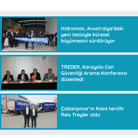
Hidromas, Avustralya'daki
yeni tesisiyle küresel
büyümesini sürdürüyor
TREDER, Karayolu Can
Güvenliği Arama Konferansı
düzenledi
Çobanpınar’ın Kasa tercihi
Reis Treyler oldu