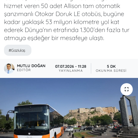
hizmet veren 50 adet Allison tam otomatik
şanzımanlı Otokar Doruk LE otobüs, bugüne
kadar yaklaşık 53 milyon kilometre yol kat
ederek Dünya’nın etrafında 1.300’den fazla tur
atmaya eşdeğer bir mesafeye ulaştı.
#Gaziulaş
MUTLU DOĞAN
07.07.2026 - 11:28
5 DK
EDITÖR
YAYINLANMA
OKUNMA SÜRESI