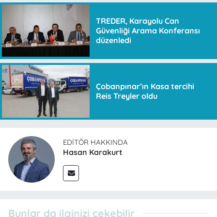
TREDER, Karayolu Can
Güvenliği Arama Konferansı
düzenledi
Çobanpınar’ın Kasa tercihi
Reis Treyler oldu
EDITÖR HAKKINDA
Hasan Karakurt
Bunlar da ilginizi çekebilir