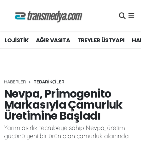
LOJİSTİK
Nöbetçi Eczaneler
LOJİSTİK
AĞIR VASITA
TREYLER ÜSTYAPI
HAF
TİCARİ ARAÇLAR
Hava Durumu
TEDARİKÇİLER
Namaz Vakitleri
DOSYA HABER
Trafik Durumu
HABERLER
TEDARİKÇİLER
AKARYAKIT
Süper Lig Puan Durumu ve Fikstür
Nevpa, Primogenito
Markasıyla Çamurluk
AKTÜEL
Tüm Manşetler
Üretimine Başladı
YEŞİL LOJİSTİK
Son Dakika Haberleri
Yarım asırlık tecrübeye sahip Nevpa, üretim
gücünü yeni bir ürün olan çamurluk alanında
EĞİTİM
Haber Arşivi