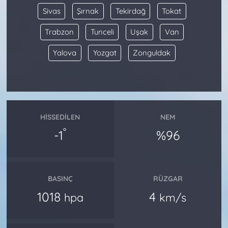
Sivas
Şırnak
Tekirdağ
Tokat
Trabzon
Tunceli
Uşak
Van
Yalova
Yozgat
Zonguldak
HISSEDILEN
NEM
°
-1
%96
BASINÇ
RÜZGAR
1018
4
hpa
km/s