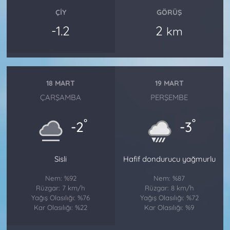
ÇIY
GÖRÜŞ
-1.2
2
km
18 MART
19 MART
ÇARŞAMBA
PERŞEMBE
°
°
-2
-3
Sisli
Hafif dondurucu yağmurlu
Nem: %92
Nem: %87
Rüzgar: 7 km/h
Rüzgar: 8 km/h
Yağış Olasılığı: %76
Yağış Olasılığı: %72
Kar Olasılığı: %22
Kar Olasılığı: %9