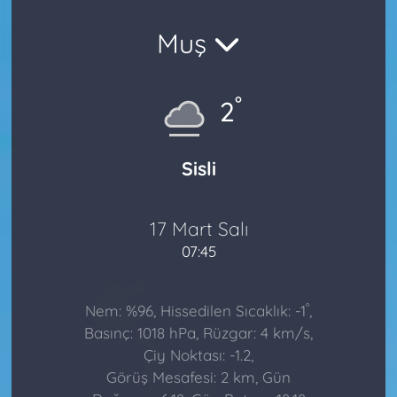
Muş
°
2
Sisli
17 Mart Salı
07:45
°
Nem: %96, Hissedilen Sıcaklık: -1
,
Basınç: 1018 hPa, Rüzgar: 4 km/s,
Çiy Noktası: -1.2,
Görüş Mesafesi: 2 km, Gün