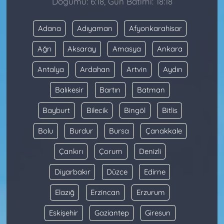
Doğumu: 6:18, Gün Batımı: 18:18
Adana
Adıyaman
Afyonkarahisar
Ağrı
Aksaray
Amasya
Ankara
Antalya
Ardahan
Artvin
Aydın
Balıkesir
Bartın
Batman
Bayburt
Bilecik
Bingöl
Bitlis
Bolu
Burdur
Bursa
Çanakkale
Çankırı
Çorum
Denizli
Diyarbakır
Düzce
Edirne
Elazığ
Erzincan
Erzurum
Eskişehir
Gaziantep
Giresun