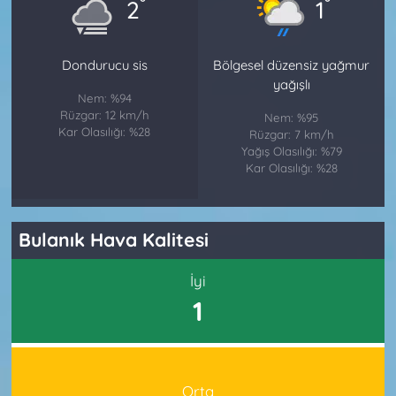
°
°
2
1
Dondurucu sis
Bölgesel düzensiz yağmur
yağışlı
Nem: %94
Rüzgar: 12 km/h
Nem: %95
Kar Olasılığı: %28
Rüzgar: 7 km/h
Yağış Olasılığı: %79
Kar Olasılığı: %28
Bulanık Hava Kalitesi
İyi
1
Orta