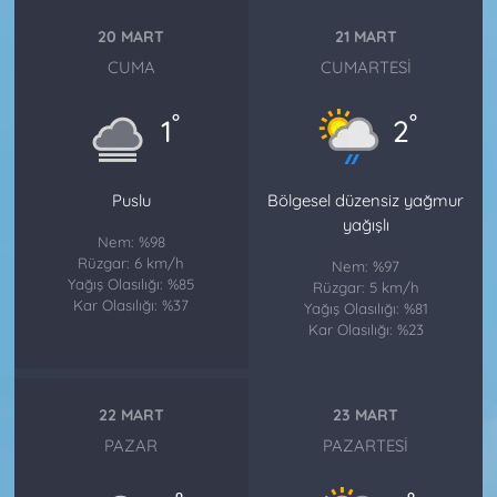
20 MART
21 MART
CUMA
CUMARTESI
°
°
1
2
Puslu
Bölgesel düzensiz yağmur
yağışlı
Nem: %98
Rüzgar: 6 km/h
Nem: %97
Yağış Olasılığı: %85
Rüzgar: 5 km/h
Kar Olasılığı: %37
Yağış Olasılığı: %81
Kar Olasılığı: %23
22 MART
23 MART
PAZAR
PAZARTESI