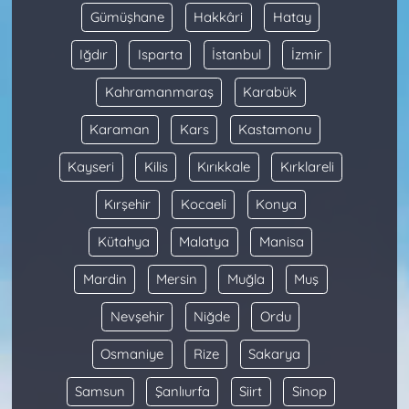
Gümüşhane
Hakkâri
Hatay
Iğdır
Isparta
İstanbul
İzmir
Kahramanmaraş
Karabük
Karaman
Kars
Kastamonu
Kayseri
Kilis
Kırıkkale
Kırklareli
Kırşehir
Kocaeli
Konya
Kütahya
Malatya
Manisa
Mardin
Mersin
Muğla
Muş
Nevşehir
Niğde
Ordu
Osmaniye
Rize
Sakarya
Samsun
Şanlıurfa
Siirt
Sinop